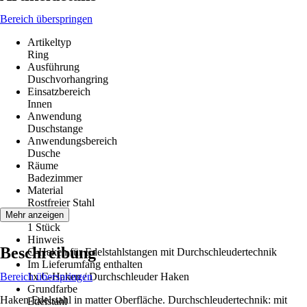
Bereich überspringen
Artikeltyp
Ring
Ausführung
Duschvorhangring
Einsatzbereich
Innen
Anwendung
Duschstange
Anwendungsbereich
Dusche
Räume
Badezimmer
Material
Rostfreier Stahl
Inhalt
Mehr anzeigen
1 Stück
Hinweis
Beschreibung
C-Haken für Edelstahlstangen mit Durchschleudertechnik
Im Lieferumfang enthalten
Bereich überspringen
1x C-Haken / Durchschleuder Haken
Grundfarbe
Haken Edelstahl in matter Oberfläche. Durchschleudertechnik: mit
Edelstahl