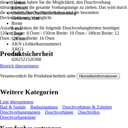
diesem Haken haben Sie die Möglichkeit, den Duschvorhang
Farbton
störungsfrei um die gesamte Vorhangstange zu ziehen. Das wird durch
Edelstahl
die speziellen Durchschleuderhaken und die besondere
Oberfläche/Oberflächenbehandlung
Deckenhalterung ermöglicht.
Gebürstet, Matt
Breite
Anzahl an Haken die für folgende Duschvorhangbreiten benötigst:
0 mm
120cm Breite: 8 Ösen / 150cm Breite: 10 Ösen / 180cm Breite: 12
Länge
Ösen / 240cm Breite: 16 Ösen
120 mm
AKN (Artikelkurznummer)
ARGJ
Produktsicherheit
EAN
4262521520368
Bereich überspringen
Verantwortlich für Produktsicherheit siehe
.
Herstellerinformationen
Weitere Kategorien
Liste überspringen
Bad & Sanitär
Badausstattung
Duschvorhänge & Zubehör
Duschvorhangstangen
Duschvorhänge
Duschrollos
Duschvorhangringe