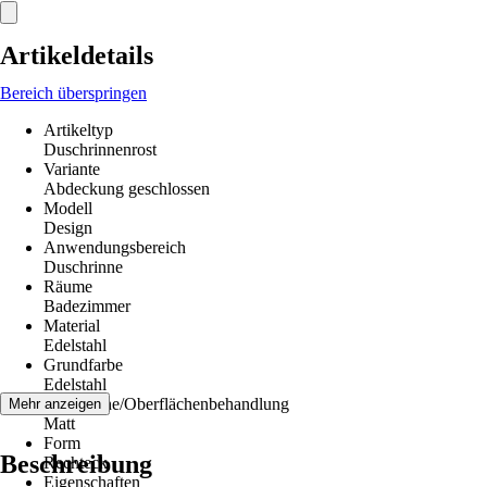
Artikeldetails
Bereich überspringen
Artikeltyp
Duschrinnenrost
Variante
Abdeckung geschlossen
Modell
Design
Anwendungsbereich
Duschrinne
Räume
Badezimmer
Material
Edelstahl
Grundfarbe
Edelstahl
Oberfläche/Oberflächenbehandlung
Mehr anzeigen
Matt
Form
Beschreibung
Rechteck
Eigenschaften