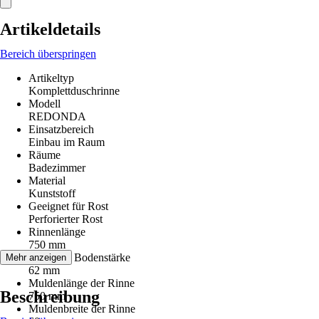
Artikeldetails
Bereich überspringen
Artikeltyp
Komplettduschrinne
Modell
REDONDA
Einsatzbereich
Einbau im Raum
Räume
Badezimmer
Material
Kunststoff
Geeignet für Rost
Perforierter Rost
Rinnenlänge
750 mm
Minimale Bodenstärke
Mehr anzeigen
62 mm
Muldenlänge der Rinne
Beschreibung
750 mm
Muldenbreite der Rinne