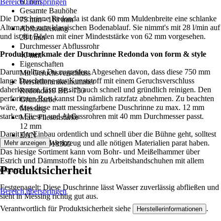
Bereich überspringen
60 mm
Gesamte Bauhöhe
Die Duschrinne Redonda ist dank 60 mm Muldenbreite eine schlanke
75 mm - 110 mm
Alternative zum klassischen Bodenablauf. Sie nimmt's mit 28 l/min auf
Abflussleistung
und ist für Böden mit einer Mindeststärke von 62 mm vorgesehen.
28 l/min
Durchmesser Abflussrohr
Produktmerkmale der Duschrinne Redonda von form & style
40 mm
Eigenschaften
Darum solltest Du zugreifen: Abgesehen davon, dass diese 750 mm
Mit Geruchsverschluss
lange Duschrinne aus Kunststoff mit einem Geruchsverschluss
Herstellerartikelnummer
daherkommt, lässt sie sich auch schnell und gründlich reinigen. Den
Redonda10 BB- 750
perforierten Rost kannst Du nämlich ratzfatz abnehmen. Zu beachten
Grundfarbe
wäre, dass diese matt messingfarbene Duschrinne zu max. 12 mm
Messing
starken Fliesen und Abflussrohren mit 40 mm Durchmesser passt.
Max. Fliesenstärke
12 mm
Damit der Einbau ordentlich und schnell über die Bühne geht, solltest
EAN
Du das richtige Werkzeug und alle nötigen Materialien parat haben.
Mehr anzeigen
4306517918309
Das hiesige Sortiment kann vom Bohr- und Meißelhammer über
Estrich und Dämmstoffe bis hin zu Arbeitshandschuhen mit allem
Produktsicherheit
dienen.
Festgenagelt: Diese Duschrinne lässt Wasser zuverlässig abfließen und
Bereich überspringen
sieht in Messing richtig gut aus.
Verantwortlich für Produktsicherheit siehe
.
Herstellerinformationen