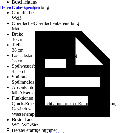
Beschichtung
Bereich überspringen
Ohne Beschichtung
Grundfarbe
Weiß
Oberfläche/Oberflächenbehandlung
Matt
Breite
36 cm
Tiefe
38 cm
Lochabstand der Wandbefestigung
18 cm
Spülwasserbedarf
3 l - 6 l
Spülrand
Spülrandlos
Absenkautomatik
Mit Absenkautomatik
Funktionen
Quick-Release (leicht abnehmbar), Reinigungsfunktion,
Gesäßdusche, Oszielierende Massage, Einstellbare
Wassertemperatur, Einstellbare Wassermenge
Besteht aus
WC, WC-Sitz
Herstellerartikelnummer