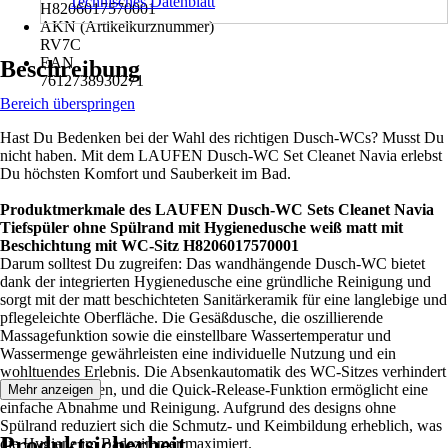
Technisches Datenblatt
H8206017570001
AKN (Artikelkurznummer)
RV7C
EAN
Beschreibung
7612738930271
Bereich überspringen
Hast Du Bedenken bei der Wahl des richtigen Dusch-WCs? Musst Du
nicht haben. Mit dem LAUFEN Dusch-WC Set Cleanet Navia erlebst
Du höchsten Komfort und Sauberkeit im Bad.
Produktmerkmale des LAUFEN Dusch-WC Sets Cleanet Navia
Tiefspüler ohne Spülrand mit Hygienedusche weiß matt mit
Beschichtung mit WC-Sitz H8206017570001
Darum solltest Du zugreifen: Das wandhängende Dusch-WC bietet
dank der integrierten Hygienedusche eine gründliche Reinigung und
sorgt mit der matt beschichteten Sanitärkeramik für eine langlebige und
pflegeleichte Oberfläche. Die Gesäßdusche, die oszillierende
Massagefunktion sowie die einstellbare Wassertemperatur und
Wassermenge gewährleisten eine individuelle Nutzung und ein
wohltuendes Erlebnis. Die Absenkautomatik des WC-Sitzes verhindert
lautes Zuschlagen, und die Quick-Release-Funktion ermöglicht eine
Mehr anzeigen
einfache Abnahme und Reinigung. Aufgrund des designs ohne
Spülrand reduziert sich die Schmutz- und Keimbildung erheblich, was
Produktsicherheit
die Hygiene im Badezimmer maximiert.