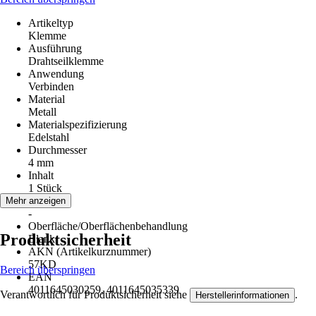
Artikeltyp
Klemme
Ausführung
Drahtseilklemme
Anwendung
Verbinden
Material
Metall
Materialspezifizierung
Edelstahl
Durchmesser
4 mm
Inhalt
1 Stück
Hinweis
Mehr anzeigen
-
Oberfläche/Oberflächenbehandlung
Produktsicherheit
Blank
AKN (Artikelkurznummer)
57KD
Bereich überspringen
EAN
4011645030259, 4011645035339
Verantwortlich für Produktsicherheit siehe
.
Herstellerinformationen