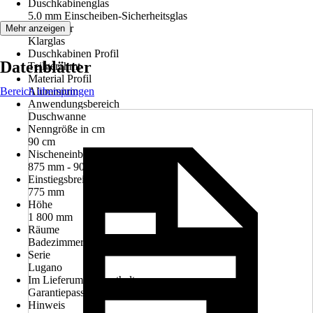
Duschkabinenglas
5.0 mm Einscheiben-Sicherheitsglas
Glasdekor
Mehr anzeigen
Klarglas
Duschkabinen Profil
Datenblätter
Teilgerahmt
Material Profil
Bereich überspringen
Aluminium
Anwendungsbereich
Duschwanne
Nenngröße in cm
90 cm
Nischeneinbaumaß
875 mm - 905 mm
Einstiegsbreite
775 mm
Höhe
1 800 mm
Räume
Badezimmer, Barrierefreies Bad
Serie
Lugano
Im Lieferumfang enthalten
Garantiepass, Montagematerial
Hinweis