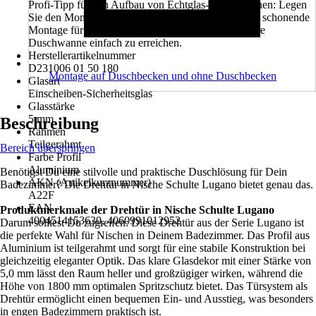
Profi-Tipp für den Aufbau von Echtglas-Duschkabinen: Legen
Sie den Montagebereich mit Decken aus. So ist eine schonende
Montage für die Duschkabine, Ihren Boden oder Ihre
Duschwanne einfach zu erreichen.
Herstellerartikelnummer
D231006 01 50 180
Montage auf Duschbecken und ohne Duschbecken
Glasart
Einscheiben-Sicherheitsglas
Glasstärke
5 mm
Beschreibung
Rahmen
Teilgerahmt
Bereich überspringen
Farbe Profil
Aluminium
Benötigst Du eine stilvolle und praktische Duschlösung für Dein
AKN (Artikelkurznummer)
Badezimmer? Die Drehtür in Nische Schulte Lugano bietet genau das.
A22F
EAN
Produktmerkmale der Drehtür in Nische Schulte Lugano
4004514153630, 4060991012952
Darum solltest Du zugreifen: Diese Drehtür aus der Serie Lugano ist
die perfekte Wahl für Nischen in Deinem Badezimmer. Das Profil aus
Aluminium ist teilgerahmt und sorgt für eine stabile Konstruktion bei
gleichzeitig eleganter Optik. Das klare Glasdekor mit einer Stärke von
5,0 mm lässt den Raum heller und großzügiger wirken, während die
Höhe von 1800 mm optimalen Spritzschutz bietet. Das Türsystem als
Drehtür ermöglicht einen bequemen Ein- und Ausstieg, was besonders
in engen Badezimmern praktisch ist.