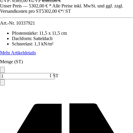
UVP: 6589,00 €
UVP
6589,00 €
Unser Preis — 5302,00 € * Alle Preise inkl. MwSt. und ggf. zzgl.
Versandkosten pro ST
5302,00 €
*
/
ST
Art.-Nr.
10337921
Pfostenstärke
:
11,5 x 11,5 cm
Dachform
:
Satteldach
Schneelast
:
1,3 kN/m²
Mehr Artikeldetails
Menge (ST)
1 ST