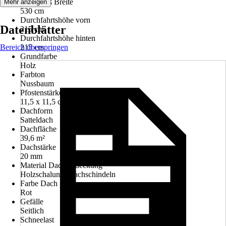
Innenmaß Breite
Mehr anzeigen
530 cm
Durchfahrtshöhe vorn
Datenblätter
215 cm
Durchfahrtshöhe hinten
Bereich überspringen
215 cm
Grundfarbe
Holz
Farbton
Nussbaum
Pfostenstärke
11,5 x 11,5 cm
Dachform
Satteldach
Dachfläche
39,6 m²
Dachstärke
20 mm
Material Dacheindeckung
Holzschalung, Dachschindeln
Farbe Dach
Rot
Gefälle
Seitlich
Schneelast