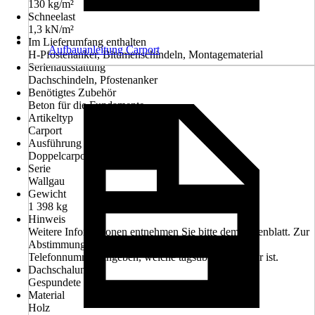
130 kg/m²
Schneelast
1,3 kN/m²
Im Lieferumfang enthalten
Aufbauanleitung Carport
H-Pfostenanker, Bitumenschindeln, Montagematerial
Serienausstattung
Dachschindeln, Pfostenanker
Benötigtes Zubehör
Beton für die Fundamente
Artikeltyp
Carport
Ausführung
Doppelcarport
Serie
Wallgau
Gewicht
1 398 kg
Hinweis
Weitere Informationen entnehmen Sie bitte dem Datenblatt. Zur
Abstimmung des Liefertermines bitte Handy- oder
Telefonnummer angeben, welche tagsüber erreichbar ist.
Dachschalung
Gespundete Bretter
Material
Holz