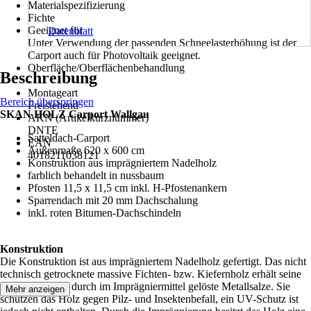
Materialspezifizierung
Fichte
Geeignet für
Datenblatt
Unter Verwendung der passenden Schneelasterhöhung ist der
Carport auch für Photovoltaik geeignet.
Oberfläche/Oberflächenbehandlung
Beschreibung
-
Montageart
Bereich überspringen
Freistehend
SKAN HOLZ Carport Wallgau
AKN (Artikelkurznummer)
DNTE
Satteldach-Carport
EAN
Außenmaße 620 x 600 cm
4018211038121
Konstruktion aus imprägniertem Nadelholz
farblich behandelt in nussbaum
Pfosten 11,5 x 11,5 cm inkl. H-Pfostenankern
Sparrendach mit 20 mm Dachschalung
inkl. roten Bitumen-Dachschindeln
Konstruktion
Die Konstruktion ist aus imprägniertem Nadelholz gefertigt. Das nicht
technisch getrocknete massive Fichten- bzw. Kiefernholz erhält seine
grünliche Farbe durch im Imprägniermittel gelöste Metallsalze. Sie
Mehr anzeigen
schützen das Holz gegen Pilz- und Insektenbefall, ein UV-Schutz ist