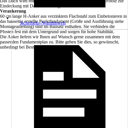
Das Dach wird mit 20 mm starker Dachschalung aus Massivholz zur
Eindeckung mit Dachschindeln geliefert.
Verankerung
60 cm lange H-Anker aus verzinktem Flachstahl zum Einbetonieren in
das bauseitig erstellte Punktfundament (Größe und Ausführung siehe
Sicherheits-/Warnhinweis
Montageanleitung) sind im Bausatz enthalten. Sie verbinden die
Pfosten fest mit dem Untergrund und sorgen für hohe Stabilität.
Die Anker liefern wir Ihnen auf Wunsch gerne zusammen mit dem
passenden Fundamentplan zu. Bitte geben Sie dies, so gewünscht,
unbedingt bei Bestellung mit an.