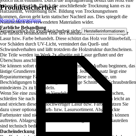
jedoch nicht enthalten. Durch die Imprägnierung besitzt das Holz eine
höhere Restfeuchte. Durch die anschließende Trocknung kann es zu
Produktsicherheit
Harzaustritt, Verdrehung bzw. Bildung von Trocknungsrissen
kommen, davon geht kein statischer Nachteil aus. Dies spiegelt die
Bereich überspringen
Natürlichkeit der verwendeten Materialien wider.
Farbliche Behandlung
Verantwortlich für Produktsicherheit siehe
.
Herstellerinformationen
Die farblich behandelten Teile des Bausatzes sind mit hochwertiger
Lasur bzw. Farbe behandelt. Diese schützt das Holz vor Bläuebefall,
vor Schäden durch UV-Licht, vermindert das Quell- und
Schwundverhalten und läßt trotzdem die Holzstruktur durchscheinen.
Die Teile werden im Werk 2x allseitig mit Lasur geflutet und der
Überschuss anschließend abgebürstet.
Sie können sofort nach der Anlieferung mit dem Aufbau beginnen, das
lästige Grundieren und Streichen entfällt. Jedem Bausatz liegt eine
Reparaturmenge Farbe, bzw. Lasur bei, diese nutzen Sie, um
Beschädigungen bzw. montagenotwendige Schnitt- und Schraubstellen
mindestens 2x zu behandeln.
Wenn Sie eine zusätzliche Veredelung der Oberfläche wünschen,
schleifen Sie nach der Montage die sichtbaren Oberflächen leicht an
und streichen diese mit hochwertiger Lasur bzw. Farbe. Nutzen Sie
dazu unser optionales Farb- bzw. Lasursortiment. Abgedruckte
Farbmuster sind nicht verbindlich, farbliche Abweichungen können
auftreten. Ablagespuren bei farblich allseitig behandelten Bauteilen
sind technisch bedingt.
Dacheindeckung