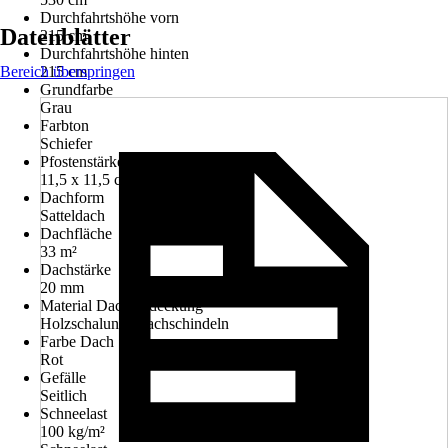
Durchfahrtshöhe vorn
Datenblätter
215 cm
Durchfahrtshöhe hinten
Bereich überspringen
215 cm
Grundfarbe
Grau
Farbton
Schiefer
Pfostenstärke
11,5 x 11,5 cm
Dachform
Satteldach
Dachfläche
33 m²
Dachstärke
20 mm
Material Dacheindeckung
Holzschalung, Dachschindeln
Farbe Dach
Rot
Gefälle
Seitlich
Schneelast
100 kg/m²