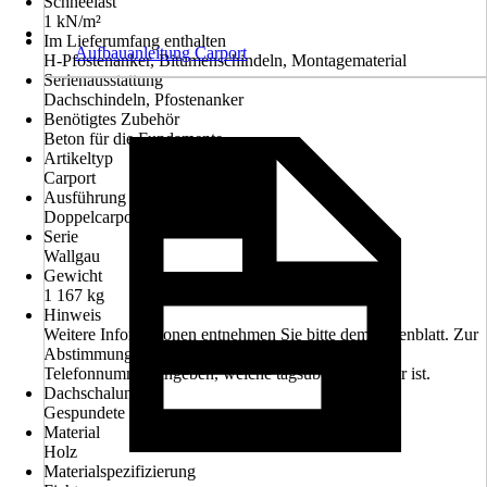
Schneelast
1 kN/m²
Im Lieferumfang enthalten
Aufbauanleitung Carport
H-Pfostenanker, Bitumenschindeln, Montagematerial
Serienausstattung
Dachschindeln, Pfostenanker
Benötigtes Zubehör
Beton für die Fundamente
Artikeltyp
Carport
Ausführung
Doppelcarport
Serie
Wallgau
Gewicht
1 167 kg
Hinweis
Weitere Informationen entnehmen Sie bitte dem Datenblatt. Zur
Abstimmung des Liefertermines bitte Handy- oder
Telefonnummer angeben, welche tagsüber erreichbar ist.
Dachschalung
Gespundete Bretter
Material
Holz
Materialspezifizierung