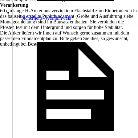
Verankerung
60 cm lange H-Anker aus verzinktem Flachstahl zum Einbetonieren in
das bauseitig erstellte Punktfundament (Größe und Ausführung siehe
Sicherheits-/Warnhinweis
Montageanleitung) sind im Bausatz enthalten. Sie verbinden die
Pfosten fest mit dem Untergrund und sorgen für hohe Stabilität.
Die Anker liefern wir Ihnen auf Wunsch gerne zusammen mit dem
passenden Fundamentplan zu. Bitte geben Sie dies, so gewünscht,
unbedingt bei Bestellung mit an.