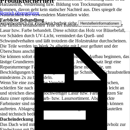
Produktsicherheit
Harzaustritt, Verdrehung bzw. Bildung von Trocknungsrissen
kommen, davon geht kein statischer Nachteil aus. Dies spiegelt die
Bereich überspringen
Natürlichkeit der verwendeten Materialien wider.
Farbliche Behandlung
Verantwortlich für Produktsicherheit siehe
.
Herstellerinformationen
Die farblich behandelten Teile des Bausatzes sind mit hochwertiger
Lasur bzw. Farbe behandelt. Diese schützt das Holz vor Bläuebefall,
vor Schäden durch UV-Licht, vermindert das Quell- und
Schwundverhalten und läßt trotzdem die Holzstruktur durchscheinen.
Die Teile werden im Werk 2x allseitig mit Lasur geflutet und der
Überschuss anschließend abgebürstet.
Sie können sofort nach der Anlieferung mit dem Aufbau beginnen, das
lästige Grundieren und Streichen entfällt. Jedem Bausatz liegt eine
Reparaturmenge Farbe, bzw. Lasur bei, diese nutzen Sie, um
Beschädigungen bzw. montagenotwendige Schnitt- und Schraubstellen
mindestens 2x zu behandeln.
Wenn Sie eine zusätzliche Veredelung der Oberfläche wünschen,
schleifen Sie nach der Montage die sichtbaren Oberflächen leicht an
und streichen diese mit hochwertiger Lasur bzw. Farbe. Nutzen Sie
dazu unser optionales Farb- bzw. Lasursortiment. Abgedruckte
Farbmuster sind nicht verbindlich, farbliche Abweichungen können
auftreten. Ablagespuren bei farblich allseitig behandelten Bauteilen
sind technisch bedingt.
Dacheindeckung
Das Dach wird mit 20 mm starker Dachschalung aus Massivholz zur
Eindeckung mit Dachschindeln geliefert.