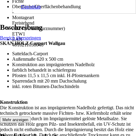
Fichte
Oberfläche/Oberflächenbehandlung
Datenblatt
-
Montageart
Freistehend
Beschreibung
AKN (Artikelkurznummer)
ETW1
Bereich überspringen
EAN
SKAN HOLZ Carport Wallgau
4018211038046
Satteldach-Carport
Außenmaße 620 x 500 cm
Konstruktion aus imprägniertem Nadelholz
farblich behandelt in schiefergrau
Pfosten 11,5 x 11,5 cm inkl. H-Pfostenankern
Sparrendach mit 20 mm Dachschalung
inkl. roten Bitumen-Dachschindeln
Konstruktion
Die Konstruktion ist aus imprägniertem Nadelholz gefertigt. Das nicht
technisch getrocknete massive Fichten- bzw. Kiefernholz erhält seine
grünliche Farbe durch im Imprägniermittel gelöste Metallsalze. Sie
Mehr anzeigen
schützen das Holz gegen Pilz- und Insektenbefall, ein UV-Schutz ist
jedoch nicht enthalten. Durch die Imprägnierung besitzt das Holz eine
höhere Restfeuchte. Durch die anschließende Trocknung kann es zu