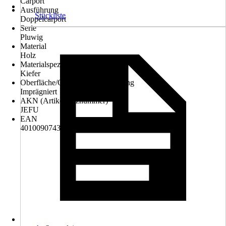
Carport
Ausführung
Stückliste
Doppelcarport
Serie
Pluwig
Material
Holz
Materialspezifizierung
Kiefer
Oberfläche/Oberflächenbehandlung
Imprägniert
AKN (Artikelkurznummer)
JEFU
EAN
4010090743288