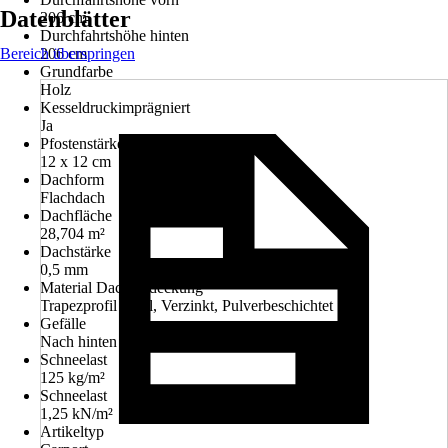
Datenblätter
206 cm
Durchfahrtshöhe hinten
Bereich überspringen
206 cm
Grundfarbe
Holz
Kesseldruckimprägniert
Ja
Pfostenstärke
12 x 12 cm
Dachform
Flachdach
Dachfläche
28,704 m²
Dachstärke
0,5 mm
Material Dacheindeckung
Trapezprofil Stahl, Verzinkt, Pulverbeschichtet
Gefälle
Nach hinten
Schneelast
125 kg/m²
Schneelast
1,25 kN/m²
Artikeltyp