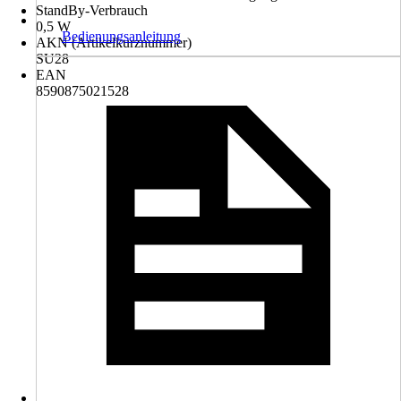
StandBy-Verbrauch
0,5 W
Bedienungsanleitung
AKN (Artikelkurznummer)
SU28
EAN
8590875021528