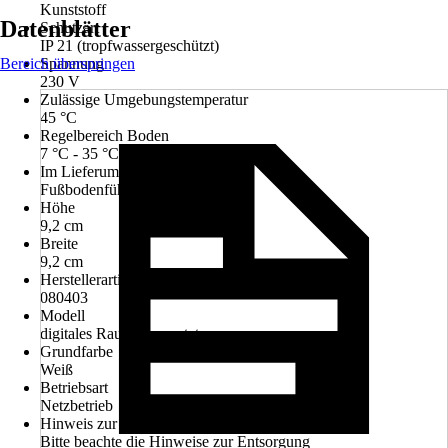
Kunststoff
Datenblätter
Schutzart
IP 21 (tropfwassergeschützt)
Bereich überspringen
Spannung
230 V
Zulässige Umgebungstemperatur
45 °C
Regelbereich Boden
7 °C - 35 °C
Im Lieferumfang enthalten
Fußbodenfühler
Höhe
9,2 cm
Breite
9,2 cm
Herstellerartikelnummer
080403
Modell
digitales Raumthermostat
Grundfarbe
Weiß
Betriebsart
Netzbetrieb
Hinweis zur Entsorgung
Bitte beachte die Hinweise zur Entsorgung