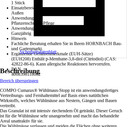
1 Stück
Einsatzbereich
Außen
Anwendung
Pflanzenschutz / -Pflege
Anwendungszeitraum
Ganzjährig
Hinweis
Fachliche Beratung erhalten Sie in Ihrem HORNBACH Bau-
und Gartenmarkt.
Sicherheitsdatenblatt
Ergänzende Gefahrenmerkmale (EUH-Sätze)
(EUH208) Enthält p-Menthane-3,8-diol (Citriodiol) (CAS:
42822-86-6). Kann allergische Reaktionen hervorrufen.
EAN
Beschreibung
4008398118082
Bereich überspringen
COMPO Cumarax® Wühlmaus-Stopp ist ein anwendungsfertiges
Vertreibungs- und Fernhaltemittel auf Basis eines natütlichen
Wirkstoffs, welches Wühlmäuse aus Nestern, Gängen und Bauen
vertreibt.
Das Granulat ist mit intensiv riechendem Öl getränkt. Dieser Geruch
ist für die Wühlmäuse sehr unangenehm und macht das behandelte
Areal unattraktiv für sie.
Die Wühlmäuse verlassen und meiden die Flächen ohne weiteren