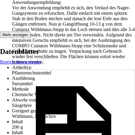
Anwendungsempfehlung:
Vor der Anwendung empfiehlt es sich, den Verlauf des Nager-
Gangsystems zu erforschen. Dafür einfach mit einem spitzen
Stab in den Boden stechen und danach die lose Erde aus den
Gängen entfernen. Nun je Gangöffnung 10-13 g von dem
Cumarax Wühlmaus-Stopp in das Loch streuen und dies alle 3-4
m wiederholen. Nicht direkt am Tier verwenden. Aufgrund des
Mehr anzeigen
intensiven Geruchs empfiehlt es sich, bei der Ausbringung des
COMPO Cumarax Wühlmaus-Stopp eine Schutzmaske und
Datenblätter
Schutzhandschuhe zu tragen. Verpackung nach Gebrauch
wieder fest verschließen. Die Flächen können sofort wieder
Bereich überspringen
betreten werden.
Artikeltyp
Pflanzenschutzmittel
Ausführung
Streumittel
Methode
Chemische Verfahren
Abwehr von
Säugetiere
Geeignet gegen
Wühlmaus, Kaninchen
Inhalt
200 g
Inhalt