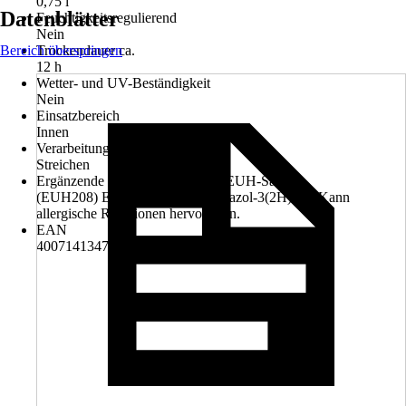
0,75 l
Datenblätter
Feuchtigkeitsregulierend
Nein
Bereich überspringen
Trockendauer ca.
12 h
Wetter- und UV-Beständigkeit
Nein
Einsatzbereich
Innen
Verarbeitung
Streichen
Ergänzende Gefahrenmerkmale (EUH-Sätze)
(EUH208) Enthält 1,2-Benzisothiazol-3(2H)-on. Kann
allergische Reaktionen hervorrufen.
EAN
4007141347458, 4034139173348