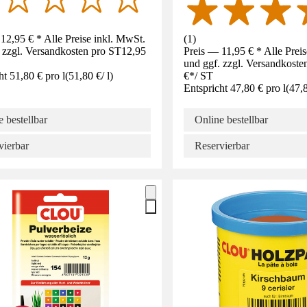
12,95 € * Alle Preise inkl. MwSt.
(
1
)
 zzgl. Versandkosten pro ST
12,95
Preis — 11,95 € * Alle Prei
und ggf. zzgl. Versandkoste
ht 51,80 € pro l
(
51,80 €
/
l
)
€
*
/
ST
Entspricht 47,80 € pro l
(
47,
 bestellbar
Online bestellbar
vierbar
Reservierbar