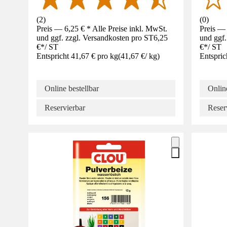
(
2
)
(
0
)
Preis — 6,25 € * Alle Preise inkl. MwSt.
Preis — 
und ggf. zzgl. Versandkosten pro ST
6,25
und ggf.
€
*
/
ST
€
*
/
ST
Entspricht 41,67 € pro kg
(
41,67 €
/
kg
)
Entspric
Online bestellbar
Online
Reservierbar
Reser