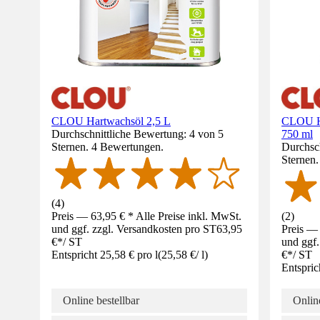
CLOU Hartwachsöl 2,5 L
CLOU Ho
Durchschnittliche Bewertung: 4 von 5
750 ml
Sternen. 4 Bewertungen.
Durchsch
Sternen
(
4
)
Preis — 63,95 € * Alle Preise inkl. MwSt.
(
2
)
und ggf. zzgl. Versandkosten pro ST
63,95
Preis — 
€
*
/
ST
und ggf.
Entspricht 25,58 € pro l
(
25,58 €
/
l
)
€
*
/
ST
Entspric
Online bestellbar
Online