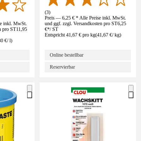
(
3
)
Preis — 6,25 € * Alle Preise inkl. MwSt.
se inkl. MwSt.
und ggf. zzgl. Versandkosten pro ST
6,25
n pro ST
11,95
€
*
/
ST
Entspricht 41,67 € pro kg
(
41,67 €
/
kg
)
80 €
/
l
)
Online bestellbar
Reservierbar