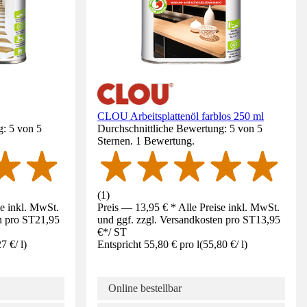
CLOU Arbeitsplattenöl farblos 250 ml
g: 5 von 5
Durchschnittliche Bewertung: 5 von 5
Sternen. 1 Bewertung.
(
1
)
se inkl. MwSt.
Preis — 13,95 € * Alle Preise inkl. MwSt.
n pro ST
21,95
und ggf. zzgl. Versandkosten pro ST
13,95
€
*
/
ST
27 €
/
l
)
Entspricht 55,80 € pro l
(
55,80 €
/
l
)
Online bestellbar