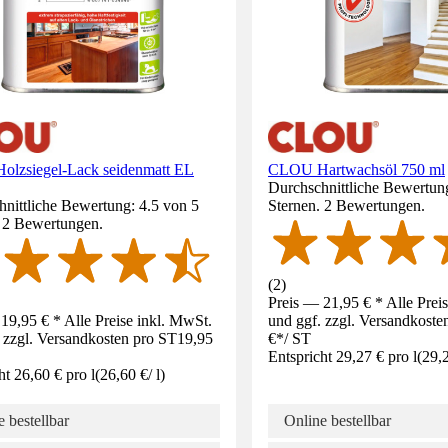
lzsiegel-Lack seidenmatt EL
CLOU Hartwachsöl 750 ml
Durchschnittliche Bewertun
nittliche Bewertung: 4.5 von 5
Sternen. 2 Bewertungen.
. 2 Bewertungen.
(
2
)
Preis — 21,95 € * Alle Prei
19,95 € * Alle Preise inkl. MwSt.
und ggf. zzgl. Versandkoste
 zzgl. Versandkosten pro ST
19,95
€
*
/
ST
Entspricht 29,27 € pro l
(
29,
ht 26,60 € pro l
(
26,60 €
/
l
)
 bestellbar
Online bestellbar