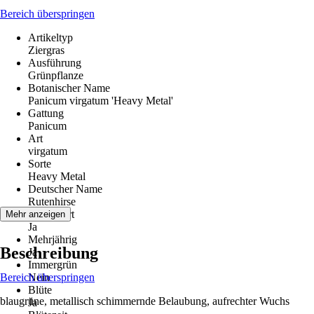
Bereich überspringen
Artikeltyp
Ziergras
Ausführung
Grünpflanze
Botanischer Name
Panicum virgatum 'Heavy Metal'
Gattung
Panicum
Art
virgatum
Sorte
Heavy Metal
Deutscher Name
Rutenhirse
Winterhart
Mehr anzeigen
Ja
Mehrjährig
Beschreibung
Ja
Immergrün
Bereich überspringen
Nein
Blüte
blaugrüne, metallisch schimmernde Belaubung, aufrechter Wuchs
Ja