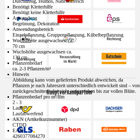
Durchlässig, Humos, Nährstoffreich
Benötigt Kletterhilfe
Benötigt keine Kletterhilfe
Anwendung
Begrünung, Dekoration
Anwendungsbereich
Einzelpflanzung, Gruppenpflanzung, Kübelbepflanzung
Wuchsbreite ausgewachsen ca.
70 cm
Wuchshöhe ausgewachsen ca.
130 cm
Pflanzenbedarf
ca. 2-3 Pflanzen/m²
Hinweis
Abbildung kann vom gelieferten Produkt abweichen, da
Pflanzen je nach Jahreszeit unterschiedlich entwickelt sind – von
Hauptversandpartner
zurückgeschnitten oder nicht ausgetrieben bis zur vollen Blüte.
Pflanzenbedarf pro m²/lfm
2 - 3
Laub
Laufabwerfend
AKN (Artikelkurznummer)
CTDD
EAN
4260377084270