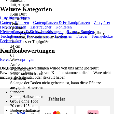
Blütezeit
Juli, August
Weitere Kategorien
Duft
Kein Duft
Liste überspringen
Zierfrucht
Garten
Pflanzen
Gartenpflanzen & Freilandpflanzen
Ziergräser
Nein
Heckenpflanzen
Ziersträucher
Koniferen
Qualität
Kletterpflanzen & Sichtschutzlösungen
Rosen
Stauden
Im Topf gewachsen – vollständig durchwurzelt, ganzjährig
Teichpflanzen
Rhododendren
Hortensien
Flieder
Formgehölze
pflanzbar, sehr sicheres Anwachsen
Bodendecker
Durchmesser Topfgröße
24 cm
Kundenbewertungen
Füllvolumen
6 l
Bereich überspringen
Wuchs
Aufrecht
Die Echtheit der Bewertungen wurde von uns nicht überprüft.
Wuchsstärke
Bewertungen können auch von Kunden stammen, die die Ware nicht
Mittelstarkwachsend
nachweislich genutzt oder gekauft haben.
Pflanzzeit
Solange der Boden nicht gefroren ist, kann diese Pflanze
ausgepflanzt werden
Standort
Sonne, Halbschatten
Zahlarten
Größe ohne Topf
20 cm - 125 cm
Bodenverhältnisse