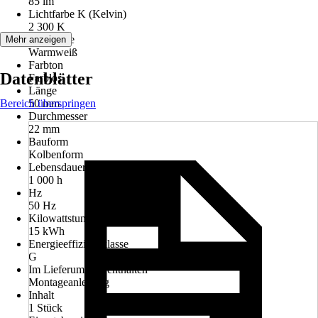
85 lm
Lichtfarbe K (Kelvin)
2 300 K
Lichtfarbe
Mehr anzeigen
Warmweiß
Farbton
Datenblätter
Farblos
Länge
Bereich überspringen
50 mm
Durchmesser
22 mm
Bauform
Kolbenform
Lebensdauer
1 000 h
Hz
50 Hz
Kilowattstunden/1000h
15 kWh
Energieeffizienzklasse
G
Im Lieferumfang enthalten
Montageanleitung
Inhalt
1 Stück