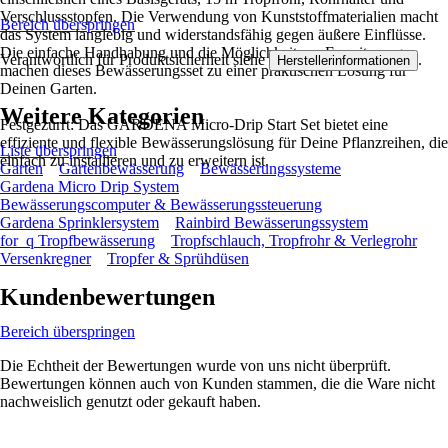
Verschlussstopfen. Die Verwendung von Kunststoffmaterialien macht
Bereich überspringen
das System langlebig und widerstandsfähig gegen äußere Einflüsse.
Die einfache Handhabung und die Möglichkeit zur Erweiterung
Verantwortlich für Produktsicherheit siehe
.
Herstellerinformationen
machen dieses Bewässerungsset zu einer praktischen Lösung für
Deinen Garten.
Weitere Kategorien
Festgezurrt: Das GARDENA Micro-Drip Start Set bietet eine
effiziente und flexible Bewässerungslösung für Deine Pflanzreihen, die
Liste überspringen
einfach zu installieren und zu erweitern ist.
Garten
Gartenbewässerung
Bewässerungssysteme
Gardena Micro Drip System
Bewässerungscomputer & Bewässerungssteuerung
Gardena Sprinklersystem
Rainbird Bewässerungssystem
for_q Tropfbewässerung
Tropfschlauch, Tropfrohr & Verlegrohr
Versenkregner
Tropfer & Sprühdüsen
Kundenbewertungen
Bereich überspringen
Die Echtheit der Bewertungen wurde von uns nicht überprüft.
Bewertungen können auch von Kunden stammen, die die Ware nicht
nachweislich genutzt oder gekauft haben.