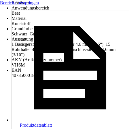
Bereich überspringen
Bewässern
Anwendungsbereich
Beet
Material
Kunststoff
Grundfarbe
Schwarz, Grau
Ausstattung
1 Basisgerät 1000, 15 m Tropfrohr 4,6 mm (3/16“), 15
Rohrhalter 4,6 mm (3/16“), 1x Verschlussstopfen 4,6 mm
(3/16“)
AKN (Artikelkurznummer)
VH6M
EAN
4078500018241
Produktdatenblatt