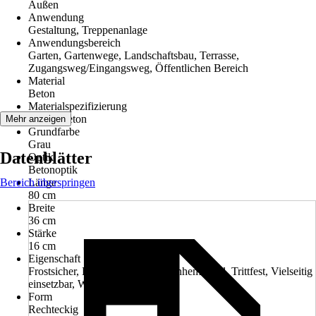
Außen
Anwendung
Gestaltung, Treppenanlage
Anwendungsbereich
Garten, Gartenwege, Landschaftsbau, Terrasse,
Zugangsweg/Eingangsweg, Öffentlichen Bereich
Material
Beton
Materialspezifizierung
Normalbeton
Mehr anzeigen
Grundfarbe
Grau
Datenblätter
Optik
Betonoptik
Bereich überspringen
Länge
80 cm
Breite
36 cm
Stärke
16 cm
Eigenschaft
Frostsicher, Hochbelastbar, Rutschhemmend, Trittfest, Vielseitig
einsetzbar, Witterungsbeständig
Form
Rechteckig