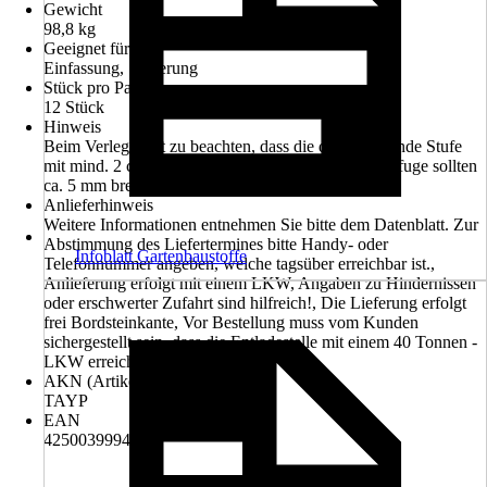
Gewicht
98,8 kg
Geeignet für
Einfassung, Sanierung
Stück pro Palette
12 Stück
Hinweis
Beim Verlegen ist zu beachten, dass die darauffolgende Stufe
mit mind. 2 cm Überlappung verlegt wird. Die Stoßfuge sollten
ca. 5 mm breit sein, die Lagerfuge ca. 10 mm.
Anlieferhinweis
Weitere Informationen entnehmen Sie bitte dem Datenblatt. Zur
Abstimmung des Liefertermines bitte Handy- oder
Infoblatt Gartenbaustoffe
Telefonnummer angeben, welche tagsüber erreichbar ist.,
Anlieferung erfolgt mit einem LKW, Angaben zu Hindernissen
oder erschwerter Zufahrt sind hilfreich!, Die Lieferung erfolgt
frei Bordsteinkante, Vor Bestellung muss vom Kunden
sichergestellt sein, dass die Entladestelle mit einem 40 Tonnen -
LKW erreichbar ist.
AKN (Artikelkurznummer)
TAYP
EAN
4250039994795