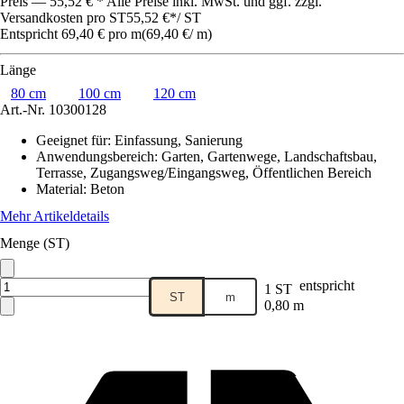
Preis — 55,52 € * Alle Preise inkl. MwSt. und ggf. zzgl.
Versandkosten pro ST
55,52 €
*
/
ST
Entspricht 69,40 € pro m
(
69,40 €
/
m
)
Länge
80 cm
100 cm
120 cm
Art.-Nr.
10300128
Geeignet für
:
Einfassung, Sanierung
Anwendungsbereich
:
Garten, Gartenwege, Landschaftsbau,
Terrasse, Zugangsweg/Eingangsweg, Öffentlichen Bereich
Material
:
Beton
Mehr Artikeldetails
Menge (ST)
entspricht
1 ST
ST
m
0,80 m