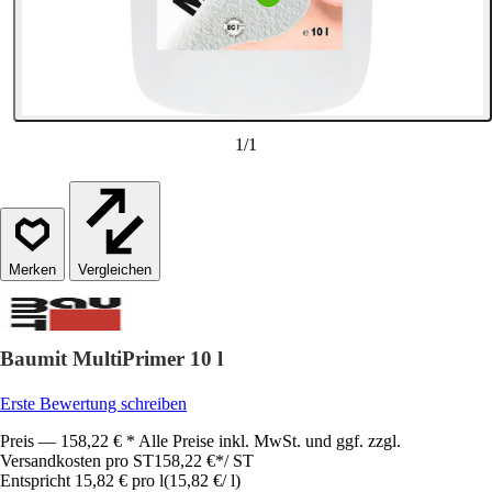
1
/
1
Vergleichen
Baumit MultiPrimer 10 l
Erste Bewertung schreiben
Preis — 158,22 € * Alle Preise inkl. MwSt. und ggf. zzgl.
Versandkosten pro ST
158,22 €
*
/
ST
Entspricht 15,82 € pro l
(
15,82 €
/
l
)