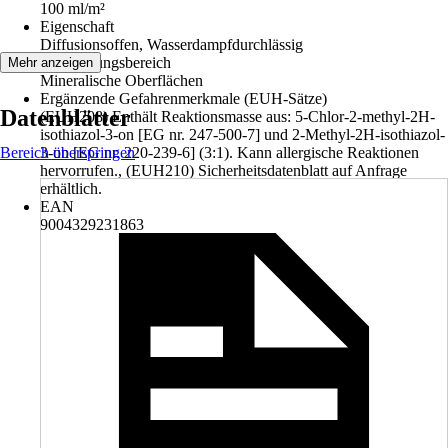
100 ml/m²
Eigenschaft
Diffusionsoffen, Wasserdampfdurchlässig
Anwendungsbereich
Mehr anzeigen
Mineralische Oberflächen
Ergänzende Gefahrenmerkmale (EUH-Sätze)
Datenblätter
(EUH208) Enthält Reaktionsmasse aus: 5-Chlor-2-methyl-2H-
isothiazol-3-on [EG nr. 247-500-7] und 2-Methyl-2H-isothiazol-
Bereich überspringen
3-on [EG nr. 220-239-6] (3:1). Kann allergische Reaktionen
hervorrufen., (EUH210) Sicherheitsdatenblatt auf Anfrage
erhältlich.
EAN
9004329231863