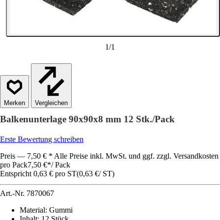
1
/
1
Vergleichen
Balkenunterlage 90x90x8 mm 12 Stk./Pack
Erste Bewertung schreiben
Preis — 7,50 € * Alle Preise inkl. MwSt. und ggf. zzgl. Versandkosten
pro Pack
7,50 €
*
/
Pack
Entspricht 0,63 € pro ST
(
0,63 €
/
ST
)
Art.-Nr.
7870067
Material
:
Gummi
Inhalt
:
12 Stück