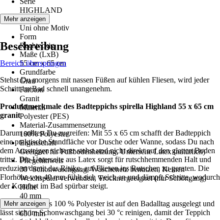
Serie
HIGHLAND
Motiv
Mehr anzeigen
Uni ohne Motiv
Form
Beschreibung
Rechteckig
Maße (LxB)
Bereich überspringen
55 cm x 65 cm
Grundfarbe
Stehst Du morgens mit nassen Füßen auf kühlen Fliesen, wird jeder
Grau
Schritt im Bad schnell unangenehm.
Farbton
Granit
Produktmerkmale des Badteppichs spirella Highland 55 x 65 cm
Material
granit
Polyester (PES)
Material-Zusammensetzung
Darum solltest Du zugreifen: Mit 55 x 65 cm schafft der Badteppich
100% Polyester
eine praktische Standfläche vor Dusche oder Wanne, sodass Du nach
Eigenschaft
dem Aussteigen sicherer stehst und nicht direkt auf den glatten Boden
Geeignet für Fußbodenheizung, Unterseite Latex (natürlich)
trittst. Die Unterseite aus Latex sorgt für rutschhemmenden Halt und
Pflegehinweis
reduziert damit das Risiko, auf Fliesen ins Rutschen zu geraten. Die
30° Schonwaschgang, Wäschenetz benutzen, Keinen
Florhöhe von 40 mm fühlt sich weich an und dämpft Schritte, wodurch
Weichspüler verwenden, Trocknergeeignet (nur Schongang)
der Komfort im Bad spürbar steigt.
Höhe
40 mm
Das Material aus 100 % Polyester ist auf den Badalltag ausgelegt und
Mehr anzeigen
Breite
lässt sich im Schonwaschgang bei 30 °c reinigen, damit der Teppich
650 mm