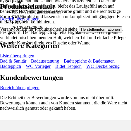
hygienisch bleibt und schnell wieder einsatzbereit ist. Da er für
Länge
Produktsicherheit
Fußbodenheizung geeignet ist, bleibt das Laufgefühl auch auf
550 mm
beheizten Böden angenehm. Die Farbe granit und die rechteckige
AKN (Artikelkurznummer)
Form wirken ruhig und lassen sich unkompliziert mit gängigen Fliesen
SVVD
Bereich überspringen
und Badmöbeln kombinieren.
EAN
7610583130846
Verantwortlich für Produktsicherheit siehe
.
Herstellerinformationen
Festgezurrt: Der Badteppich spirella Highland 55 x 65 cm granit
verbindet rutschhemmenden Halt, weichen Tritt und einfache Pflege
für mehr Komfort direkt vor Dusche oder Wanne.
Weitere Kategorien
Liste überspringen
Bad & Sanitär
Badausstattung
Badteppiche & Badematten
Badteppich
WC-Vorleger
Bidet-Teppich
WC-Deckelbezug
Kundenbewertungen
Bereich überspringen
Die Echtheit der Bewertungen wurde von uns nicht überprüft.
Bewertungen können auch von Kunden stammen, die die Ware nicht
nachweislich genutzt oder gekauft haben.