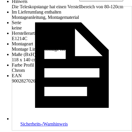
Hinweis
Die Teleskopstange hat einen Verstellbereich von 80-120cm
Im Lieferumfang enthalten
Montageanleitung, Montagematerial
Serie
keine
Herstellerartikelnummer
E1214C
Montageart
Montage Links, Montage Rechts
Maße (BxH)
118 x 140 cm
Farbe Profil
Chrom
EAN
9002827026509
Sicherheits-/Warnhinweis