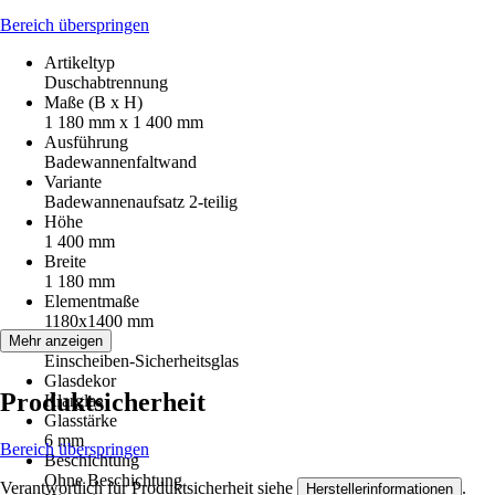
Bereich überspringen
Artikeltyp
Duschabtrennung
Maße (B x H)
1 180 mm x 1 400 mm
Ausführung
Badewannenfaltwand
Variante
Badewannenaufsatz 2-teilig
Höhe
1 400 mm
Breite
1 180 mm
Elementmaße
1180x1400 mm
Glasart
Mehr anzeigen
Einscheiben-Sicherheitsglas
Glasdekor
Produktsicherheit
Klarglas
Glasstärke
6 mm
Bereich überspringen
Beschichtung
Ohne Beschichtung
Verantwortlich für Produktsicherheit siehe
.
Herstellerinformationen