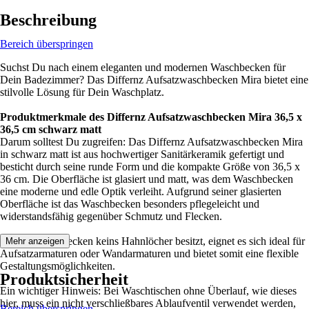
Beschreibung
Bereich überspringen
Suchst Du nach einem eleganten und modernen Waschbecken für
Dein Badezimmer? Das Differnz Aufsatzwaschbecken Mira bietet eine
stilvolle Lösung für Dein Waschplatz.
Produktmerkmale des Differnz Aufsatzwaschbecken Mira 36,5 x
36,5 cm schwarz matt
Darum solltest Du zugreifen: Das Differnz Aufsatzwaschbecken Mira
in schwarz matt ist aus hochwertiger Sanitärkeramik gefertigt und
besticht durch seine runde Form und die kompakte Größe von 36,5 x
36 cm. Die Oberfläche ist glasiert und matt, was dem Waschbecken
eine moderne und edle Optik verleiht. Aufgrund seiner glasierten
Oberfläche ist das Waschbecken besonders pflegeleicht und
widerstandsfähig gegenüber Schmutz und Flecken.
Da das Waschbecken keins Hahnlöcher besitzt, eignet es sich ideal für
Mehr anzeigen
Aufsatzarmaturen oder Wandarmaturen und bietet somit eine flexible
Gestaltungsmöglichkeiten.
Produktsicherheit
Ein wichtiger Hinweis: Bei Waschtischen ohne Überlauf, wie dieses
hier, muss ein nicht verschließbares Ablaufventil verwendet werden,
Bereich überspringen