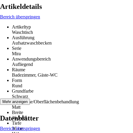
Artikeldetails
Bereich überspringen
Artikeltyp
Waschtisch
Ausführung
Aufsatzwaschbecken
Serie
Mira
Anwendungsbereich
Aufliegend
Räume
Badezimmer, Gäste-WC
Form
Rund
Grundfarbe
Schwarz
Oberfläche/Oberflächenbehandlung
Mehr anzeigen
Matt
Breite
Datenblätter
36,5 cm
Tiefe
Bereich überspringen
36 cm