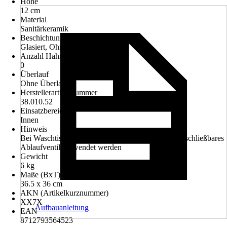
Höhe
12 cm
Material
Sanitärkeramik
Beschichtung
Glasiert, Ohne Beschichtung
Anzahl Hahnlöcher
0
Überlauf
Ohne Überlauf
Herstellerartikelnummer
38.010.52
Einsatzbereich
Innen
Hinweis
Bei Waschtischen ohne Überlauf muss ein nicht verschließbares
Ablaufventil verwendet werden
Gewicht
6 kg
Maße (BxT)
36.5 x 36 cm
AKN (Artikelkurznummer)
XX7X
Aufbauanleitung
EAN
8712793564523