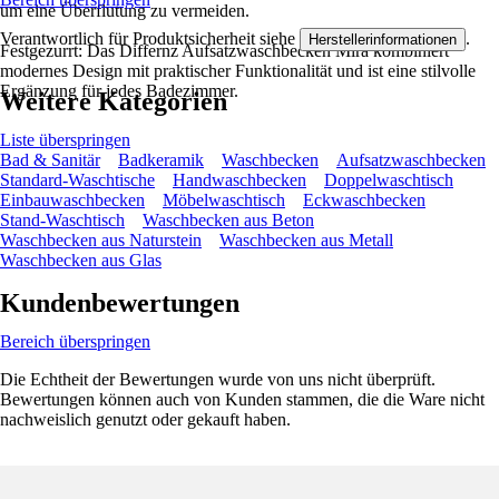
um eine Überflutung zu vermeiden.
Verantwortlich für Produktsicherheit siehe
.
Herstellerinformationen
Festgezurrt: Das Differnz Aufsatzwaschbecken Mira kombiniert
modernes Design mit praktischer Funktionalität und ist eine stilvolle
Ergänzung für jedes Badezimmer.
Weitere Kategorien
Liste überspringen
Bad & Sanitär
Badkeramik
Waschbecken
Aufsatzwaschbecken
Standard-Waschtische
Handwaschbecken
Doppelwaschtisch
Einbauwaschbecken
Möbelwaschtisch
Eckwaschbecken
Stand-Waschtisch
Waschbecken aus Beton
Waschbecken aus Naturstein
Waschbecken aus Metall
Waschbecken aus Glas
Kundenbewertungen
Bereich überspringen
Die Echtheit der Bewertungen wurde von uns nicht überprüft.
Bewertungen können auch von Kunden stammen, die die Ware nicht
nachweislich genutzt oder gekauft haben.