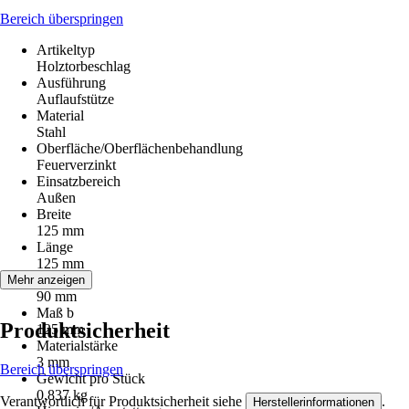
Bereich überspringen
Artikeltyp
Holztorbeschlag
Ausführung
Auflaufstütze
Material
Stahl
Oberfläche/Oberflächenbehandlung
Feuerverzinkt
Einsatzbereich
Außen
Breite
125 mm
Länge
125 mm
Maß a
Mehr anzeigen
90 mm
Maß b
Produktsicherheit
125 mm
Materialstärke
3 mm
Bereich überspringen
Gewicht pro Stück
0,837 kg
Verantwortlich für Produktsicherheit siehe
.
Herstellerinformationen