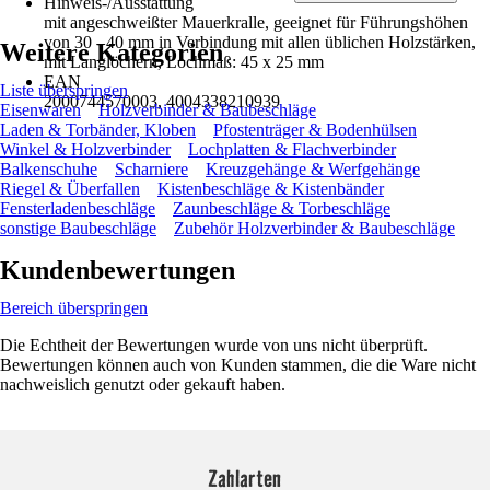
Hinweis-/Ausstattung
mit angeschweißter Mauerkralle, geeignet für Führungshöhen
von 30 - 40 mm in Verbindung mit allen üblichen Holzstärken,
Weitere Kategorien
mit Langlöchern, Lochmaß: 45 x 25 mm
EAN
Liste überspringen
2000744570003, 4004338210939
Eisenwaren
Holzverbinder & Baubeschläge
Laden & Torbänder, Kloben
Pfostenträger & Bodenhülsen
Winkel & Holzverbinder
Lochplatten & Flachverbinder
Balkenschuhe
Scharniere
Kreuzgehänge & Werfgehänge
Riegel & Überfallen
Kistenbeschläge & Kistenbänder
Fensterladenbeschläge
Zaunbeschläge & Torbeschläge
sonstige Baubeschläge
Zubehör Holzverbinder & Baubeschläge
Kundenbewertungen
Bereich überspringen
Die Echtheit der Bewertungen wurde von uns nicht überprüft.
Bewertungen können auch von Kunden stammen, die die Ware nicht
nachweislich genutzt oder gekauft haben.
Zahlarten