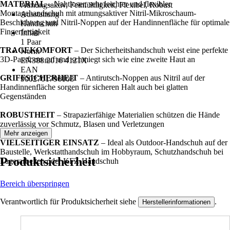
MATERIAL
– Nahtloser, sehr leichter und flexibler
Atmungsaktiv, Feinfühligkeit, Flexibel, Robust
Montagehandschuh mit atmungsaktiver Nitril-Mikroschaum-
Ausstattung
Beschichtung und Nitril-Noppen auf der Handinnenfläche für optimale
Handschuh
Fingerfertigkeit
Inhalt
1 Paar
TRAGEKOMFORT
– Der Sicherheitshandschuh weist eine perfekte
Norm
3D-Passform auf und schmiegt sich wie eine zweite Haut an
EN388:2016 4121X
EAN
GRIFFSICHERHEIT
– Antirutsch-Noppen aus Nitril auf der
9002701796108
Handinnenfläche sorgen für sicheren Halt auch bei glatten
Gegenständen
ROBUSTHEIT
– Strapazierfähige Materialien schützen die Hände
zuverlässig vor Schmutz, Blasen und Verletzungen
Mehr anzeigen
VIELSEITIGER EINSATZ
– Ideal als Outdoor-Handschuh auf der
Baustelle, Werkstatthandschuh im Hobbyraum, Schutzhandschuh bei
Produktsicherheit
Lagerarbeiten oder KFZ-Handschuh
Bereich überspringen
Verantwortlich für Produktsicherheit siehe
.
Herstellerinformationen