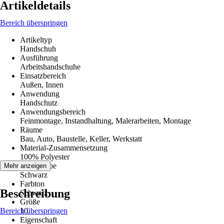
Artikeldetails
Bereich überspringen
Artikeltyp
Handschuh
Ausführung
Arbeitshandschuhe
Einsatzbereich
Außen, Innen
Anwendung
Handschutz
Anwendungsbereich
Feinmontage, Instandhaltung, Malerarbeiten, Montage
Räume
Bau, Auto, Baustelle, Keller, Werkstatt
Material-Zusammensetzung
100% Polyester
Grundfarbe
Mehr anzeigen
Schwarz
Farbton
Beschreibung
Schwarz
Größe
Bereich überspringen
10
Eigenschaft