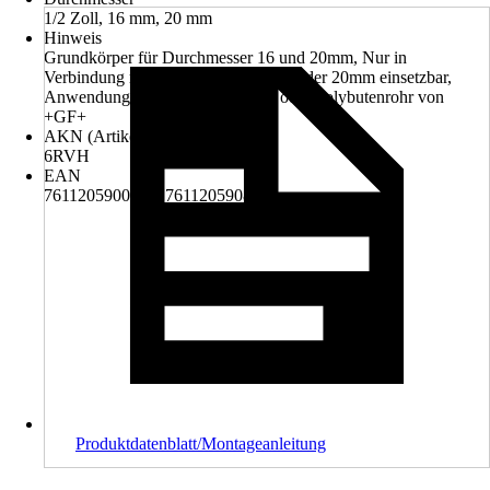
1/2 Zoll, 16 mm, 20 mm
Hinweis
Grundkörper für Durchmesser 16 und 20mm, Nur in
Verbindung mit dem Adapter 16mm oder 20mm einsetzbar,
Anwendung nur mit Verbundrohr oder Polybutenrohr von
+GF+
AKN (Artikelkurznummer)
6RVH
EAN
7611205900656, 7611205908935
Produktdatenblatt/Montageanleitung