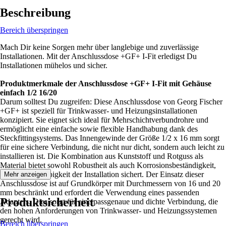
Beschreibung
Bereich überspringen
Mach Dir keine Sorgen mehr über langlebige und zuverlässige
Installationen. Mit der Anschlussdose +GF+ I-Fit erledigst Du
Installationen mühelos und sicher.
Produktmerkmale der Anschlussdose +GF+ I-Fit mit Gehäuse
einfach 1/2 16/20
Darum solltest Du zugreifen: Diese Anschlussdose von Georg Fischer
+GF+ ist speziell für Trinkwasser- und Heizungsinstallationen
konzipiert. Sie eignet sich ideal für Mehrschichtverbundrohre und
ermöglicht eine einfache sowie flexible Handhabung dank des
Steckfittingsystems. Das Innengewinde der Größe 1/2 x 16 mm sorgt
für eine sichere Verbindung, die nicht nur dicht, sondern auch leicht zu
installieren ist. Die Kombination aus Kunststoff und Rotguss als
Material bietet sowohl Robustheit als auch Korrosionsbeständigkeit,
was die Langlebigkeit der Installation sichert. Der Einsatz dieser
Mehr anzeigen
Anschlussdose ist auf Grundkörper mit Durchmessern von 16 und 20
mm beschränkt und erfordert die Verwendung eines passenden
Produktsicherheit
Adapters. Dies sorgt für eine passgenaue und dichte Verbindung, die
den hohen Anforderungen von Trinkwasser- und Heizungssystemen
gerecht wird.
Bereich überspringen