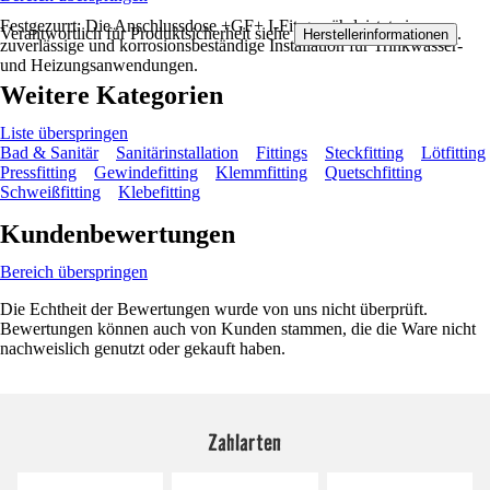
Festgezurrt: Die Anschlussdose +GF+ I-Fit gewährleistet eine
Verantwortlich für Produktsicherheit siehe
.
Herstellerinformationen
zuverlässige und korrosionsbeständige Installation für Trinkwasser-
und Heizungsanwendungen.
Weitere Kategorien
Liste überspringen
Bad & Sanitär
Sanitärinstallation
Fittings
Steckfitting
Lötfitting
Pressfitting
Gewindefitting
Klemmfitting
Quetschfitting
Schweißfitting
Klebefitting
Kundenbewertungen
Bereich überspringen
Die Echtheit der Bewertungen wurde von uns nicht überprüft.
Bewertungen können auch von Kunden stammen, die die Ware nicht
nachweislich genutzt oder gekauft haben.
Zahlarten