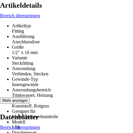
Artikeldetails
Bereich überspringen
Artikeltyp
Fitting
Ausführung
Anschlussdose
Größe
1/2" x 16 mm
Variante
Steckfitting
Anwendung
Verbinden, Stecken
Gewinde-Typ
Innengewinde
Anwendungsbereich
Trinkwasser, Heizung
Material
Mehr anzeigen
Kunststoff, Rotguss
Geeignet für
Datenblätter
Mehrschichtverbundrohr
Modell
Bereich überspringen
I-Fit
Durchmesser