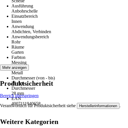
Schelle
Ausführung
Anbohrschelle
Einsatzbereich
Innen
Anwendung
Abdichten, Verbinden
Anwendungsbereich
Rohr
Räume
Garten
Farbton
Messing
Material
Mehr anzeigen
Metall
Durchmesser (von - bis)
Produktsicherheit
28 mm
Durchmesser
28 mm
Bereich überspringen
EAN
4007111940658
Verantwortlich für Produktsicherheit siehe
.
Herstellerinformationen
Weitere Kategorien