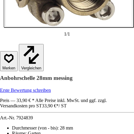
1
/
1
Vergleichen
Anbohrschelle 28mm messing
Erste Bewertung schreiben
Preis — 33,90 € * Alle Preise inkl. MwSt. und ggf. zzgl.
Versandkosten pro ST
33,90 €
*
/
ST
Art.-Nr.
7924839
Durchmesser (von - bis)
:
28 mm
Räume
:
Garten