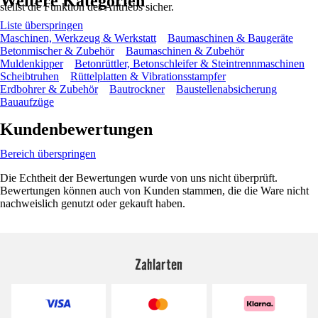
Weitere Kategorien
stellst die Funktion des Antriebs sicher.
Liste überspringen
Maschinen, Werkzeug & Werkstatt
Baumaschinen & Baugeräte
Betonmischer & Zubehör
Baumaschinen & Zubehör
Muldenkipper
Betonrüttler, Betonschleifer & Steintrennmaschinen
Scheibtruhen
Rüttelplatten & Vibrationsstampfer
Erdbohrer & Zubehör
Bautrockner
Baustellenabsicherung
Bauaufzüge
Kundenbewertungen
Bereich überspringen
Die Echtheit der Bewertungen wurde von uns nicht überprüft.
Bewertungen können auch von Kunden stammen, die die Ware nicht
nachweislich genutzt oder gekauft haben.
Zahlarten