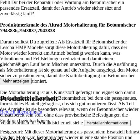
Fehlt Dir bei der Reparatur oder Wartung am Betonmischer ein
passendes Ersatzteil, damit der Antrieb wieder sicher sitzt und
zuverlässig läuft?
Produktmerkmale des Altrad Motorhalterung für Betonmischer
7943836,7943837,7943838
Darum solltest Du zugreifen: Als Ersatzteil für Betonmischer der
Lescha HMP Modelle sorgt diese Motorhalterung dafür, dass der
Motor wieder korrekt am Antrieb befestigt werden kann, was
Vibrationen und Fehlstellungen reduziert und damit einen
gleichmäßigen Lauf beim Mischen unterstützt. Durch die Ausführung
als Motorhalterung ist sie genau auf die Aufgabe ausgelegt, den Motor
sicher zu positionieren, damit die Kraftübertragung im Betonmischer
zuverlässig funktioniert.
Mehr anzeigen
Die Motorhalterung ist aus Kunststoff gefertigt und eignet sich damit
Produktsicherheit
für den typischen Einsatz am Betonmischer, bei dem ein passgenaues,
formstabiles Bauteil gefragt ist, das sich gut montieren lässt. Als Teil
des Antriebs ist sie besonders relevant, wenn der Betonmischer wieder
Bereich überspringen
einsatzbereit sein soll, ohne dass provisorische Befestigungen die
Funktion beeinträchtigen.
Verantwortlich für Produktsicherheit siehe
.
Herstellerinformationen
Festgezurrt: Mit dieser Motorhalterung als passendem Ersatzteil bringst
Du den Motor am Betonmischer wieder in eine stabile Position und