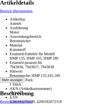
Artikeldetails
Bereich überspringen
Artikeltyp
Antrieb
Ausführung
Motor
Anwendungsbereich
Betonmischer
Material
Kunststoff
Ersatzteil/Zubehör für Modell
HMP 135, HMP 165, HMP 180
Ersatzteil passend für
7943836, 7943837, 7943838
Hinweis
Betonmischer HMP 135,165,180
Inhalt pro Pack
Mehr anzeigen
1 Stück
AKN (Artikelkurznummer)
Beschreibung
V1WY
EAN
Bereich überspringen
4260182070109, 4260182072318