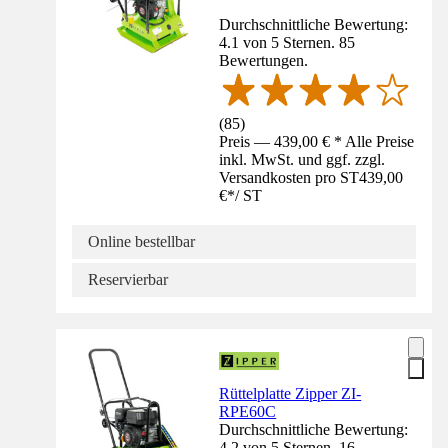
Durchschnittliche Bewertung:
4.1 von 5 Sternen. 85
Bewertungen.
(
85
)
Preis — 439,00 € * Alle Preise
inkl. MwSt. und ggf. zzgl.
Versandkosten pro ST
439,00
€
*
/
ST
Online bestellbar
Reservierbar
Rüttelplatte Zipper ZI-
RPE60C
Durchschnittliche Bewertung:
4.2 von 5 Sternen. 16