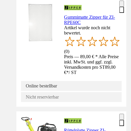
Gummimatte Zipper für ZI-
RPE60C
Artikel wurde noch nicht
bewertet.
(
0
)
Preis — 89,00 € * Alle Preise
inkl. MwSt. und ggf. zzgl.
Versandkosten pro ST
89,00
€
*
/
ST
Online bestellbar
Nicht reservierbar
Rüttelplatte Zipper ZI-