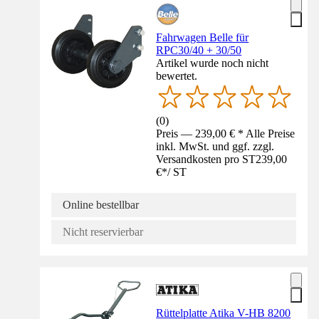
Fahrwagen Belle für
RPC30/40 + 30/50
Artikel wurde noch nicht
bewertet.
(
0
)
Preis — 239,00 € * Alle Preise
inkl. MwSt. und ggf. zzgl.
Versandkosten pro ST
239,00
€
*
/
ST
Online bestellbar
Nicht reservierbar
Rüttelplatte Atika V-HB 8200