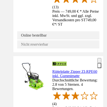
(
13
)
Preis — 749,00 € * Alle Preise
inkl. MwSt. und ggf. zzgl.
Versandkosten pro ST
749,00
€
*
/
ST
Online bestellbar
Nicht reservierbar
Rüttelplatte Zipper ZI-RPE60
inkl. Gummimatte
Durchschnittliche Bewertung:
2.8 von 5 Sternen. 4
Bewertungen.
(
4
)