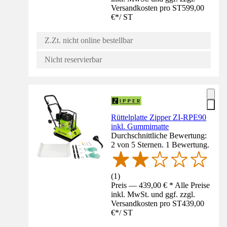
Versandkosten pro ST
599,00
€
*
/
ST
Z.Zt. nicht online bestellbar
Nicht reservierbar
Rüttelplatte Zipper ZI-RPE90
inkl. Gummimatte
Durchschnittliche Bewertung:
2 von 5 Sternen. 1 Bewertung.
(
1
)
Preis — 439,00 € * Alle Preise
inkl. MwSt. und ggf. zzgl.
Versandkosten pro ST
439,00
€
*
/
ST