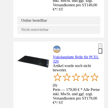
inkl. MwSt. und ggf. zzgl.
Versandkosten pro ST
149,00
€
*
/
ST
Online bestellbar
Nicht reservierbar
Vukolanplatte Belle für PCEL
320
Artikel wurde noch nicht
bewertet.
(
0
)
Preis — 179,00 € * Alle Preise
inkl. MwSt. und ggf. zzgl.
Versandkosten pro ST
179,00
€
*
/
ST