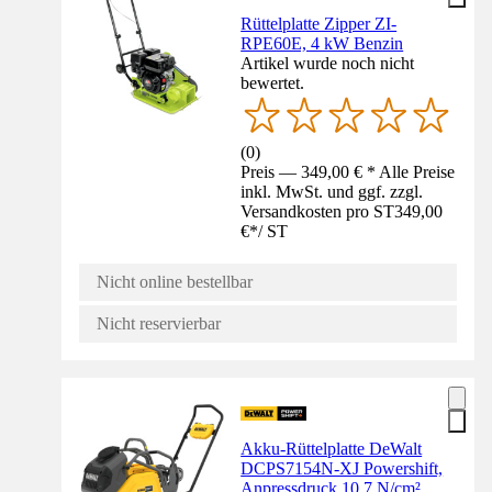
Rüttelplatte Zipper ZI-
RPE60E, 4 kW Benzin
Artikel wurde noch nicht
bewertet.
(
0
)
Preis — 349,00 € * Alle Preise
inkl. MwSt. und ggf. zzgl.
Versandkosten pro ST
349,00
€
*
/
ST
Nicht online bestellbar
Nicht reservierbar
Akku-Rüttelplatte DeWalt
DCPS7154N-XJ Powershift,
Anpressdruck 10,7 N/cm²