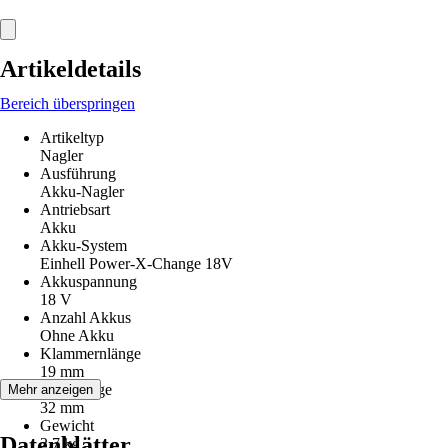
Artikeldetails
Bereich überspringen
Artikeltyp
Nagler
Ausführung
Akku-Nagler
Antriebsart
Akku
Akku-System
Einhell Power-X-Change 18V
Akkuspannung
18 V
Anzahl Akkus
Ohne Akku
Klammernlänge
19 mm
Nägellänge
Mehr anzeigen
32 mm
Gewicht
Datenblätter
2,7 kg