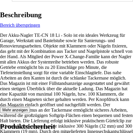
Beschreibung
Bereich überspringen
Der Akku-Nagler TE-CN 18 Li - Solo ist ein ideales Werkzeug für
Garage, Werkstatt und Bastelstube sowie für Sanierungs- und
Renovierungsarbeiten. Objekte mit Klammern oder Nägeln fixieren,
das geht mit der Kombination aus Tacker und Nagelpistole schnell von
der Hand. Als Mitglied der Power X-Change-Familie kann der Nagler
mit allen Akkus der Systemreihe betrieben werden. Das robuste
Getriebe ermöglicht bis zu 20 Einschläge pro Minute, die
Tiefeneinstellung sorgt für eine variable Einschlagtiefe. Das nahe
Arbeiten an den Kanten ist durch die schlanke Tackernase möglich.
Das Magazin ist mit einer Füllstandsanzeige ausgestattet und gewährt
einen stetigen Überblick über die aktuelle Ladung. Das Magazin hat
eine Kapazität von maximal 100 Nägeln, bzw. 100 Klammern, die
durch einen Magneten sicher gehalten werden. Per Knopfdruck kann
das Magazin einfach geöffnet und nachgefüllt werden. Der
Druckmechanismus an der Tackernase ermöglicht sicheres Arbeiten,
Mehr anzeigen
während die großzügigen Softgrip-Flächen einen bequemen und festen
Halt bieten. Die Lieferung erfolgt inklusive praktischem Gürtelclip zur
Produktsicherheit
sicheren Aufbewahrung sowie inklusive 300 Nägeln (32 mm) und 300
Klammern (19 mm). Durch den mitgelieferten Innensechskantschlüssel