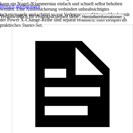
kann ein Nagel-/Klammerstau einfach und schnell selbst behoben
Bereich überspringen
werden. Eine Auslössicherung verhindert unbeabsichtigtes
tackern/nageln und schützt so vor Verletzungen. Akku und Ladegerät
Verantwortlich für Produktsicherheit siehe
.
Herstellerinformationen
der Power X-Change-Reihe sind separat erhältlich, zum Beispiel als
praktisches Starter-Set.