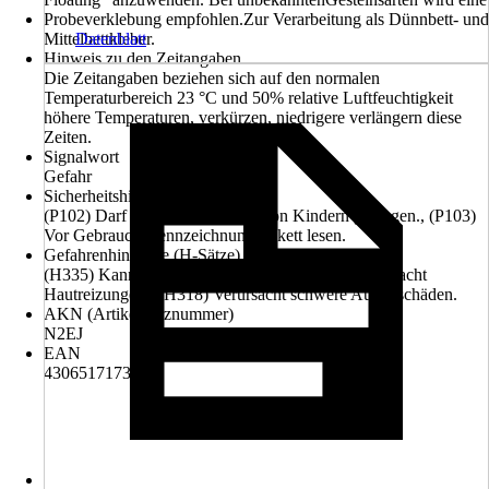
Probeverklebung empfohlen.Zur Verarbeitung als Dünnbett- und
Mittelbettkleber.
Datenblatt
Hinweis zu den Zeitangaben
Die Zeitangaben beziehen sich auf den normalen
Temperaturbereich 23 °C und 50% relative Luftfeuchtigkeit
höhere Temperaturen, verkürzen, niedrigere verlängern diese
Zeiten.
Signalwort
Gefahr
Sicherheitshinweise (P-Sätze)
(P102) Darf nicht in die Hände von Kindern gelangen., (P103)
Vor Gebrauch Kennzeichnungsetikett lesen.
Gefahrenhinweise (H-Sätze)
(H335) Kann die Atemwege reizen., (H315) Verursacht
Hautreizungen., (H318) Verursacht schwere Augenschäden.
AKN (Artikelkurznummer)
N2EJ
EAN
4306517173982