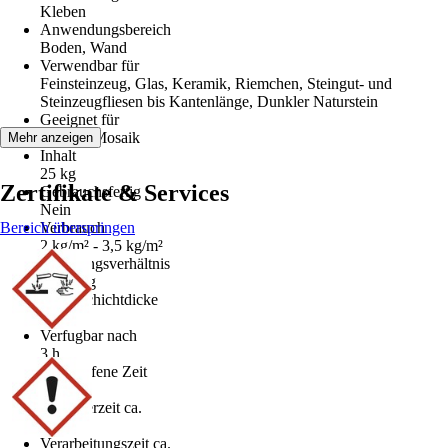
Kleben
Anwendungsbereich
Boden, Wand
Verwendbar für
Feinsteinzeug, Glas, Keramik, Riemchen, Steingut- und
Steinzeugfliesen bis Kantenlänge, Dunkler Naturstein
Geeignet für
Fliesen, Mosaik
Mehr anzeigen
Inhalt
25 kg
Zertifikate & Services
Gebrauchsfertig
Nein
Bereich überspringen
Verbrauch
2 kg/m² - 3,5 kg/m²
Mischungsverhältnis
0,27 l/kg
Max. Schichtdicke
20 mm
Verfugbar nach
3 h
Klebeoffene Zeit
15 min
Korrigierzeit ca.
5
Verarbeitungszeit ca.