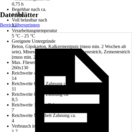
0,75 h
Begehbar nach ca.
Datenblätter
0 Tage
Voll belastbar nach
Bereich überspringen
12
Verarbeitungstemperatur
5 °C - 25 °C
Geeignete Untergründe
Beton, Gipskarton, Kalkzementputz (muss min. 2 Wochen alt
sein), Mineralische Untergründe, Trockenestrich, Zementestrich
(muss min. 2 Wochen alt sein)
Max. Fliesenformat (LxB) cm
260x130
Reichweite 4 mm Zahnung ca.
14
Reichweite 6 mm Zahnung ca.
11
Reichweite 8 mm Zahnung ca.
8,5
Reichweite 10 mm Zahnung ca.
7
Reichweite Mittelbett Zahnung ca.
4
Verbrauch in kg/m² 4 mm Zahnung ca.
1,7