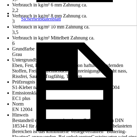
Verbrauch in kg/m² 6 mm Zahnung ca.
2,2
Verbrauch in kg/m² 8 mm Zahnung ca.
Sicherheitsdatenblatt
3
Verbrauch in kg/m² 10 mm Zahnung ca.
3,5
Verbrauch in kg/m² Mittelbett Zahnung ca.
6
Grundfarbe
Grau
Untergrundbeschaffenheit
Eben, Fest, Formbeständig, Frei von haftungsmindernden
Stoffen, Frei von trennenden Verunreinigungen, Nicht nass,
Rissfrei, Sauber, Tragfähig, Trocken
Prüfzeugnis
S1-Kleber nach EN 12002, C2FTE-S1 nach EN 12004
Emissionsklasse
EC1 plus
Norm
EN 12004
Hinweis
Bestandteil einer systemgebundenen Zulassung nach DIN
18534-I für AIV-F Im Außenbereich sowie bei hochbelasteten
Bereichen ist das kombinierte Verlegeverfahren "Buttering-
Floating" anzuwenden. Bei unbekanntenGesteinsarten wird eine