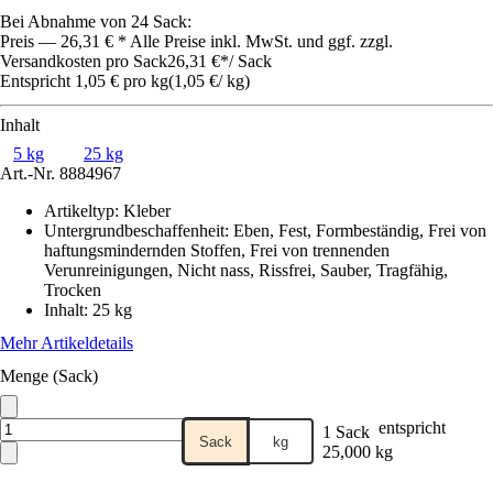
Bei Abnahme von 24 Sack:
Preis — 26,31 € * Alle Preise inkl. MwSt. und ggf. zzgl.
Versandkosten pro Sack
26,31 €
*
/
Sack
Entspricht 1,05 € pro kg
(
1,05 €
/
kg
)
Inhalt
5 kg
25 kg
Art.-Nr.
8884967
Artikeltyp
:
Kleber
Untergrundbeschaffenheit
:
Eben, Fest, Formbeständig, Frei von
haftungsmindernden Stoffen, Frei von trennenden
Verunreinigungen, Nicht nass, Rissfrei, Sauber, Tragfähig,
Trocken
Inhalt
:
25 kg
Mehr Artikeldetails
Menge (Sack)
entspricht
1 Sack
Sack
kg
25,000 kg