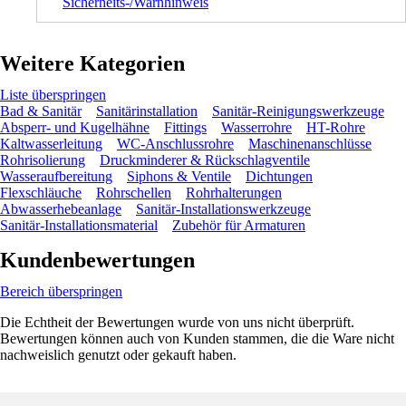
Sicherheits-/Warnhinweis
Weitere Kategorien
Liste überspringen
Bad & Sanitär
Sanitärinstallation
Sanitär-Reinigungswerkzeuge
Absperr- und Kugelhähne
Fittings
Wasserrohre
HT-Rohre
Kaltwasserleitung
WC-Anschlussrohre
Maschinenanschlüsse
Rohrisolierung
Druckminderer & Rückschlagventile
Wasseraufbereitung
Siphons & Ventile
Dichtungen
Flexschläuche
Rohrschellen
Rohrhalterungen
Abwasserhebeanlage
Sanitär-Installationswerkzeuge
Sanitär-Installationsmaterial
Zubehör für Armaturen
Kundenbewertungen
Bereich überspringen
Die Echtheit der Bewertungen wurde von uns nicht überprüft.
Bewertungen können auch von Kunden stammen, die die Ware nicht
nachweislich genutzt oder gekauft haben.