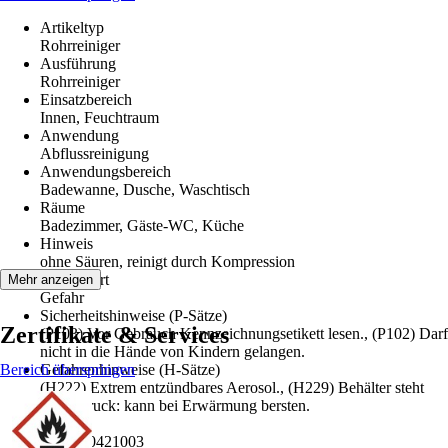
Artikeltyp
Rohrreiniger
Ausführung
Rohrreiniger
Einsatzbereich
Innen, Feuchtraum
Anwendung
Abflussreinigung
Anwendungsbereich
Badewanne, Dusche, Waschtisch
Räume
Badezimmer, Gäste-WC, Küche
Hinweis
ohne Säuren, reinigt durch Kompression
Signalwort
Mehr anzeigen
Gefahr
Sicherheitshinweise (P-Sätze)
Zertifikate & Services
(P103) Vor Gebrauch Kennzeichnungsetikett lesen., (P102) Darf
nicht in die Hände von Kindern gelangen.
Bereich überspringen
Gefahrenhinweise (H-Sätze)
(H222) Extrem entzündbares Aerosol., (H229) Behälter steht
unter Druck: kann bei Erwärmung bersten.
EAN
9003200421003