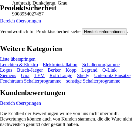
Anthrazit, Dunkelgrau, Grau
Produktsicherheit
EAN
9008954027457
Bereich überspringen
Verantwortlich für Produktsicherheit siehe
.
Herstellerinformationen
Weitere Kategorien
Liste überspringen
Leuchten & Elektro
Elektroinstallation
Schalterprogramme
Logus
Busch-Jaeger
Berker
Kopp
Legrand
Q-Link
Siemens
Gira
TEM
Roth Lange
Shelly
Unterputz Einsätze
Feuchtraum Schalterprogramme
sonstige Schalterprogramme
Kundenbewertungen
Bereich überspringen
Die Echtheit der Bewertungen wurde von uns nicht überprüft.
Bewertungen können auch von Kunden stammen, die die Ware nicht
nachweislich genutzt oder gekauft haben.