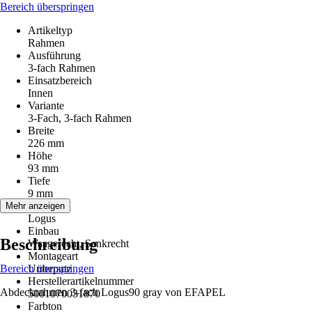
Bereich überspringen
Artikeltyp
Rahmen
Ausführung
3-fach Rahmen
Einsatzbereich
Innen
Variante
3-Fach, 3-fach Rahmen
Breite
226 mm
Höhe
93 mm
Tiefe
9 mm
Serie
Mehr anzeigen
Logus
Einbau
Beschreibung
Waagerecht, Senkrecht
Montageart
Bereich überspringen
Unterputz
Herstellerartikelnummer
Abdeckrahmen 3-fach Logus90 gray von EFAPEL
5001070031870
Farbton