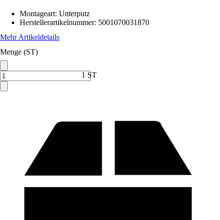
Montageart
:
Unterputz
Herstellerartikelnummer
:
5001070031870
Mehr Artikeldetails
Menge (ST)
1 ST