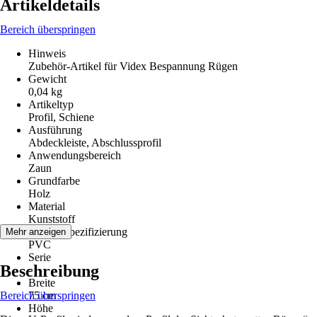
Artikeldetails
Bereich überspringen
Hinweis
Zubehör-Artikel für Videx Bespannung Rügen
Gewicht
0,04 kg
Artikeltyp
Profil, Schiene
Ausführung
Abdeckleiste, Abschlussprofil
Anwendungsbereich
Zaun
Grundfarbe
Holz
Material
Kunststoff
Materialspezifizierung
Mehr anzeigen
PVC
Serie
Beschreibung
-
Breite
Bereich überspringen
75 cm
Höhe