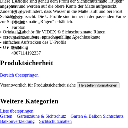
Diese U-Profile sind genau dem Profil der Sichtschutzmatte „Rügen“
1,8 cm
angepasst und werden auf die obere Kante der Matte aufgesteckt.
Tiefe
Zudem wird verhindert, dass Wasser in die Matte läuft und bei Frost
0,8 cm
Schäden verursacht. Die U-Profile sind immer in der passenden Farbe
Inhalt
zur Sichtschutzmatte „Rügen“ erhältlich.
1 Stück
Farbton
• Original Zubehör für VIDEX © Sichtschutzmatte Rügen
Bambus
• erzeugt eine saubere, optisch gefällige Abschlusskante
Oberfläche/Oberflächenbehandlung
• einfaches Aufstecken des U-Profils
-
• UV-beständig
EAN
4007114192337
Produktsicherheit
Bereich überspringen
Verantwortlich für Produktsicherheit siehe
.
Herstellerinformationen
Weitere Kategorien
Liste überspringen
Garten
Gartenzäune & Sichtschutz
Garten & Balkon Sichtschutz
Balkonverkleidung
Sichtschutzmatten