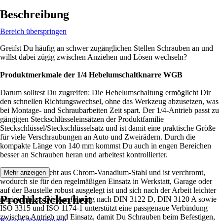
Beschreibung
Bereich überspringen
Greifst Du häufig an schwer zugänglichen Stellen Schrauben an und
willst dabei zügig zwischen Anziehen und Lösen wechseln?
Produktmerkmale der 1/4 Hebelumschaltknarre WGB
Darum solltest Du zugreifen: Die Hebelumschaltung ermöglicht Dir
den schnellen Richtungswechsel, ohne das Werkzeug abzusetzen, was
bei Montage- und Schraubarbeiten Zeit spart. Der 1/4-Antrieb passt zu
gängigen Steckschlüsseleinsätzen der Produktfamilie
Steckschlüssel/Steckschlüsselsatz und ist damit eine praktische Größe
für viele Verschraubungen an Auto und Zweirädern. Durch die
kompakte Länge von 140 mm kommst Du auch in engen Bereichen
besser an Schrauben heran und arbeitest kontrollierter.
Die Knarre besteht aus Chrom-Vanadium-Stahl und ist verchromt,
Mehr anzeigen
wodurch sie für den regelmäßigen Einsatz in Werkstatt, Garage oder
auf der Baustelle robust ausgelegt ist und sich nach der Arbeit leichter
Produktsicherheit
reinigen lässt. Die Ausführung nach DIN 3122 D, DIN 3120 A sowie
ISO 3315 und ISO 1174-1 unterstützt eine passgenaue Verbindung
zwischen Antrieb und Einsatz, damit Du Schrauben beim Befestigen,
Bereich überspringen