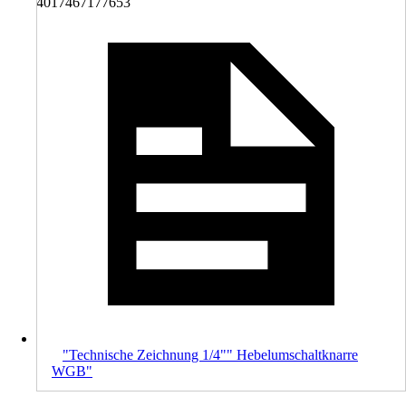
4017467177653
"Technische Zeichnung 1/4"" Hebelumschaltknarre
WGB"