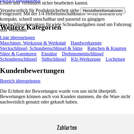
Lösen und Verbinden sicher bearbeiten kannst.
Verantwortlich für Produktsicherheit siehe
.
Herstellerinformationen
Festgezurrt: Mit der 1/4 Hebelumschaltknarre WGB arbeitest Du
kompakt, schnell umschaltbar und passend zu gängigen
Steckschlüsseleinsätzen für viele Schraubaufgaben rund um Fahrzeug
Weitere Kategorien
und Werkstatt.
Liste überspringen
Maschinen, Werkzeug & Werkstatt
Handwerkzeuge
Steckschlüssel, Schraubenschlüssel & Sätze
Ratschen & Knarren
Sätze & Garnituren
Einsätze
Drehmomentschlüssel
Schraubenschlüssel
Stiftschlüssel
Kfz-Werkzeuge
Locheisen
Kundenbewertungen
Bereich überspringen
Die Echtheit der Bewertungen wurde von uns nicht überprüft.
Bewertungen können auch von Kunden stammen, die die Ware nicht
nachweislich genutzt oder gekauft haben.
Zahlarten