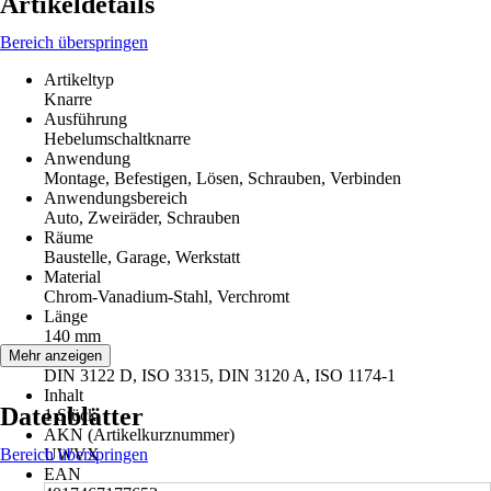
Artikeldetails
Bereich überspringen
Artikeltyp
Knarre
Ausführung
Hebelumschaltknarre
Anwendung
Montage, Befestigen, Lösen, Schrauben, Verbinden
Anwendungsbereich
Auto, Zweiräder, Schrauben
Räume
Baustelle, Garage, Werkstatt
Material
Chrom-Vanadium-Stahl, Verchromt
Länge
140 mm
Norm
Mehr anzeigen
DIN 3122 D, ISO 3315, DIN 3120 A, ISO 1174-1
Inhalt
Datenblätter
1 Stück
AKN (Artikelkurznummer)
Bereich überspringen
UWVX
EAN