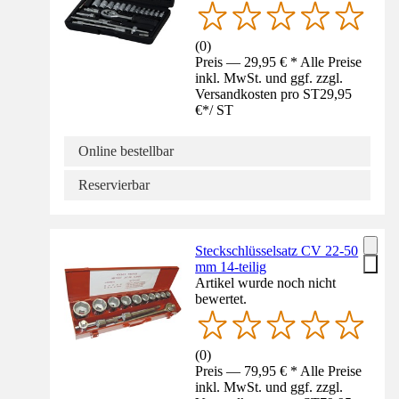
(
0
)
Preis — 29,95 € * Alle Preise
inkl. MwSt. und ggf. zzgl.
Versandkosten pro ST
29,95
€
*
/
ST
Online bestellbar
Reservierbar
Steckschlüsselsatz CV 22-50
mm 14-teilig
Artikel wurde noch nicht
bewertet.
(
0
)
Preis — 79,95 € * Alle Preise
inkl. MwSt. und ggf. zzgl.