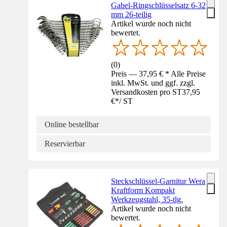
Gabel-Ringschlüsselsatz 6-32
mm 26-teilig
Artikel wurde noch nicht
bewertet.
(
0
)
Preis — 37,95 € * Alle Preise
inkl. MwSt. und ggf. zzgl.
Versandkosten pro ST
37,95
€
*
/
ST
Online bestellbar
Reservierbar
Steckschlüssel-Garnitur Wera
Kraftform Kompakt
Werkzeugstahl, 35-tlg.
Artikel wurde noch nicht
bewertet.