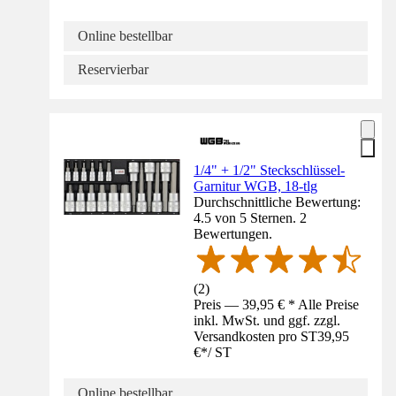
Online bestellbar
Reservierbar
1/4" + 1/2" Steckschlüssel-
Garnitur WGB, 18-tlg
Durchschnittliche Bewertung:
4.5 von 5 Sternen. 2
Bewertungen.
(
2
)
Preis — 39,95 € * Alle Preise
inkl. MwSt. und ggf. zzgl.
Versandkosten pro ST
39,95
€
*
/
ST
Online bestellbar