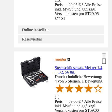
(
13
)
Preis — 29,95 € * Alle Preise
inkl. MwSt. und ggf. zzgl.
Versandkosten pro ST
29,95
€
*
/
ST
Online bestellbar
Reservierbar
Steckschlüsselsatz Meister 1/4
+ 1/2, 56 tlg.
Durchschnittliche Bewertung:
4 von 5 Sternen. 1 Bewertung.
(
1
)
Preis — 59,00 € * Alle Preise
inkl. MwSt. und ggf. zzgl.
Versandkosten pro ST
59,00