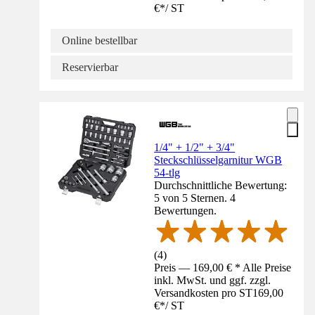
€
*
/
ST
Online bestellbar
Reservierbar
1/4" + 1/2" + 3/4"
Steckschlüsselgarnitur WGB
54-tlg
Durchschnittliche Bewertung:
5 von 5 Sternen. 4
Bewertungen.
(
4
)
Preis — 169,00 € * Alle Preise
inkl. MwSt. und ggf. zzgl.
Versandkosten pro ST
169,00
€
*
/
ST