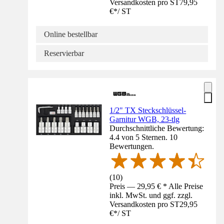
Versandkosten pro ST
79,95
€
*
/
ST
Online bestellbar
Reservierbar
1/2" TX Steckschlüssel-
Garnitur WGB, 23-tlg
Durchschnittliche Bewertung:
4.4 von 5 Sternen. 10
Bewertungen.
(
10
)
Preis — 29,95 € * Alle Preise
inkl. MwSt. und ggf. zzgl.
Versandkosten pro ST
29,95
€
*
/
ST