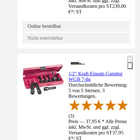
inkl. MwSt. und ggf. zzgl.
Versandkosten pro ST
239,00
€
*
/
ST
Online bestellbar
Nicht reservierbar
1/2" Kraft-Einsatz-Garnitur
WGB 7-tlg
Durchschnittliche Bewertung:
5 von 5 Sternen. 3
Bewertungen.
(
3
)
Preis — 37,95 € * Alle Preise
inkl. MwSt. und ggf. zzgl.
Versandkosten pro ST
37,95
€
*
/
ST