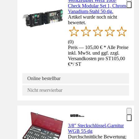
Werkzeugset Wera Tool-
Check Modular Set 1, Chrom-
Vanadium-Stahl 50-tlg.
Artikel wurde noch nicht
bewertet.
(
0
)
Preis — 105,00 € * Alle Preise
inkl. MwSt. und ggf. zzgl.
Versandkosten pro ST
105,00
€
*
/
ST
Online bestellbar
Nicht reservierbar
3/8" Steckschlüssel-Garnitur
WGB 55-tlg
Durchschnittliche Bewertung: