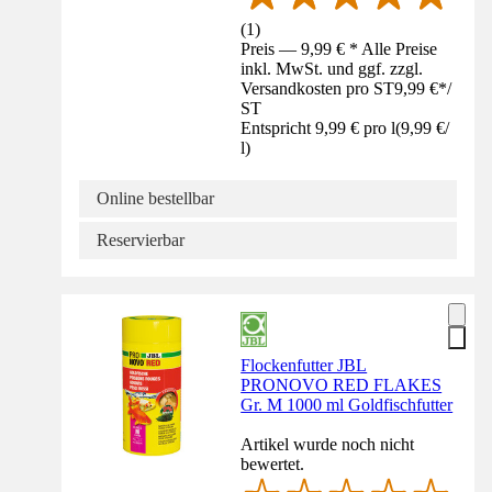
(
1
)
Preis — 9,99 € * Alle Preise
inkl. MwSt. und ggf. zzgl.
Versandkosten pro ST
9,99 €
*
/
ST
Entspricht 9,99 € pro l
(
9,99 €
/
l
)
Online bestellbar
Reservierbar
Flockenfutter JBL
PRONOVO RED FLAKES
Gr. M 1000 ml Goldfischfutter
Artikel wurde noch nicht
bewertet.