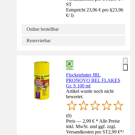
ST
Entspricht 23,96 € pro l
(
23,96
€
/
l
)
Online bestellbar
Reservierbar
Flockenfutter JBL
PRONOVO BEL FLAKES
Gr. S 100 ml
Artikel wurde noch nicht
bewertet.
(
0
)
Preis — 2,99 € * Alle Preise
inkl. MwSt. und ggf. zzgl.
Versandkosten pro ST
2,99 €
*
/