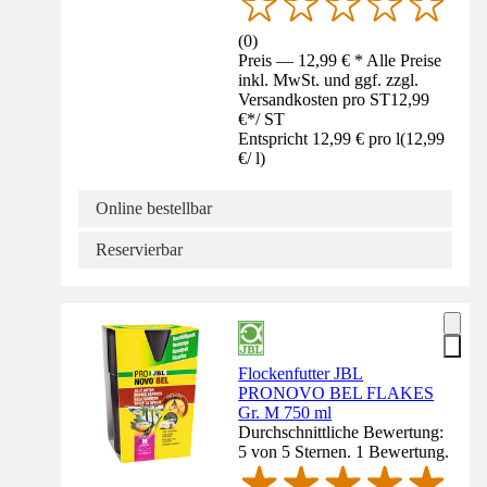
(
0
)
Preis — 12,99 € * Alle Preise
inkl. MwSt. und ggf. zzgl.
Versandkosten pro ST
12,99
€
*
/
ST
Entspricht 12,99 € pro l
(
12,99
€
/
l
)
Online bestellbar
Reservierbar
Flockenfutter JBL
PRONOVO BEL FLAKES
Gr. M 750 ml
Durchschnittliche Bewertung:
5 von 5 Sternen. 1 Bewertung.