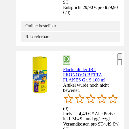
ST
Entspricht 29,90 € pro l
(
29,90
€
/
l
)
Online bestellbar
Reservierbar
Flockenfutter JBL
PRONOVO BETTA
FLAKES Gr. S 100 ml
Artikel wurde noch nicht
bewertet.
(
0
)
Preis — 4,49 € * Alle Preise
inkl. MwSt. und ggf. zzgl.
Versandkosten pro ST
4,49 €
*
/