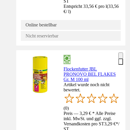
ST
Entspricht 33,56 € pro l
(
33,56
€
/
l
)
Online bestellbar
Nicht reservierbar
Flockenfutter JBL
PRONOVO BEL FLAKES
Gr. M 100 ml
Artikel wurde noch nicht
bewertet.
(
0
)
Preis — 3,29 € * Alle Preise
inkl. MwSt. und ggf. zzgl.
Versandkosten pro ST
3,29 €
*
/
ST