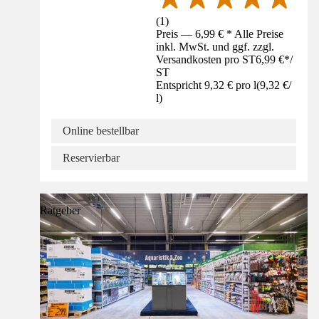
(
1
)
Preis — 6,99 € * Alle Preise
inkl. MwSt. und ggf. zzgl.
Versandkosten pro ST
6,99 €
*
/
ST
Entspricht 9,32 € pro l
(
9,32 €
/
l
)
Online bestellbar
Reservierbar
Ratgeber