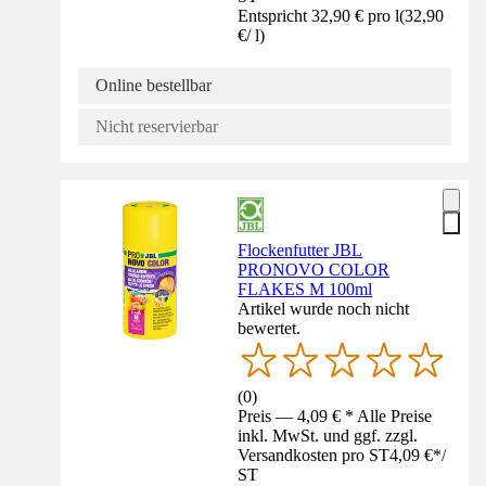
Entspricht 32,90 € pro l
(
32,90
€
/
l
)
Online bestellbar
Nicht reservierbar
Flockenfutter JBL
PRONOVO COLOR
FLAKES M 100ml
Artikel wurde noch nicht
bewertet.
(
0
)
Preis — 4,09 € * Alle Preise
inkl. MwSt. und ggf. zzgl.
Versandkosten pro ST
4,09 €
*
/
ST