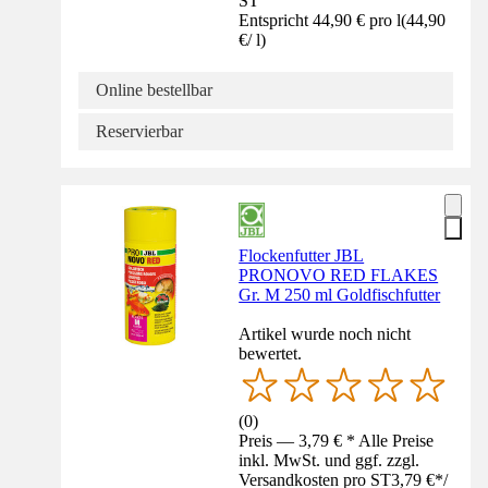
ST
Entspricht 44,90 € pro l
(
44,90
€
/
l
)
Online bestellbar
Reservierbar
Flockenfutter JBL
PRONOVO RED FLAKES
Gr. M 250 ml Goldfischfutter
Artikel wurde noch nicht
bewertet.
(
0
)
Preis — 3,79 € * Alle Preise
inkl. MwSt. und ggf. zzgl.
Versandkosten pro ST
3,79 €
*
/