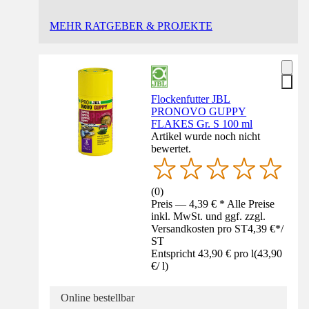
MEHR RATGEBER & PROJEKTE
Flockenfutter JBL
PRONOVO GUPPY
FLAKES Gr. S 100 ml
Artikel wurde noch nicht
bewertet.
(
0
)
Preis — 4,39 € * Alle Preise
inkl. MwSt. und ggf. zzgl.
Versandkosten pro ST
4,39 €
*
/
ST
Entspricht 43,90 € pro l
(
43,90
€
/
l
)
Online bestellbar