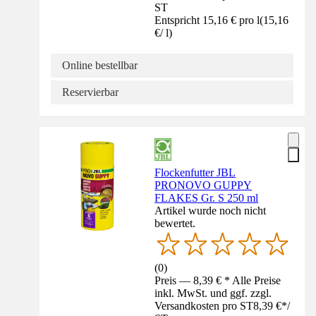
ST
Entspricht 15,16 € pro l
(
15,16
€
/
l
)
Online bestellbar
Reservierbar
Flockenfutter JBL
PRONOVO GUPPY
FLAKES Gr. S 250 ml
Artikel wurde noch nicht
bewertet.
(
0
)
Preis — 8,39 € * Alle Preise
inkl. MwSt. und ggf. zzgl.
Versandkosten pro ST
8,39 €
*
/