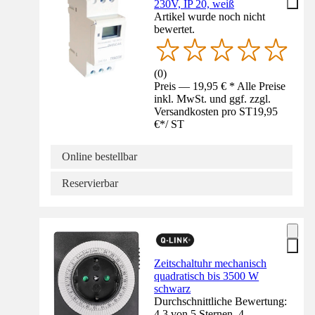
230V, IP 20, weiß
Artikel wurde noch nicht
bewertet.
(
0
)
Preis — 19,95 € * Alle Preise
inkl. MwSt. und ggf. zzgl.
Versandkosten pro ST
19,95
€
*
/
ST
Online bestellbar
Reservierbar
Zeitschaltuhr mechanisch
quadratisch bis 3500 W
schwarz
Durchschnittliche Bewertung:
4.3 von 5 Sternen. 4