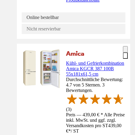
Online bestellbar
Nicht reservierbar
Kühl- und Gefrierkombination
Amica KGCR 387 100B
55x181x61,5 cm
Durchschnittliche Bewertung:
4.7 von 5 Sternen. 3
Bewertungen.
(
3
)
Preis — 439,00 € * Alle Preise
inkl. MwSt. und ggf. zzgl.
Versandkosten pro ST
439,00
€
*
/
ST