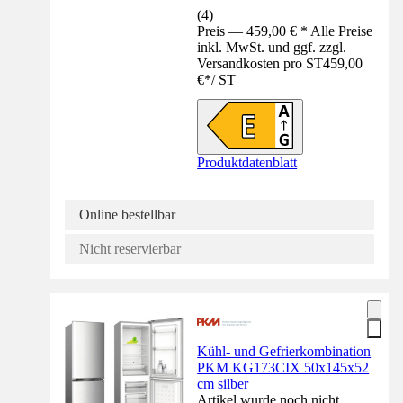
(
4
)
Preis — 459,00 € * Alle Preise
inkl. MwSt. und ggf. zzgl.
Versandkosten pro ST
459,00
€
*
/
ST
Produktdatenblatt
Online bestellbar
Nicht reservierbar
Kühl- und Gefrierkombination
PKM KG173CIX 50x145x52
cm silber
Artikel wurde noch nicht