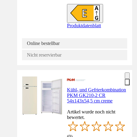
Produktdatenblatt
Online bestellbar
Nicht reservierbar
Kühl- und Gefrierkombination
PKM GK210-2 CR
54x143x54,5 cm creme
Artikel wurde noch nicht
bewertet.
(
0
)