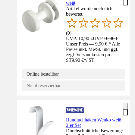
weiß
Artikel wurde noch nicht
bewertet.
(
0
)
UVP: 10,90 €
UVP
10,90 €
Unser Preis — 9,90 € * Alle
Preise inkl. MwSt. und ggf.
zzgl. Versandkosten pro
ST
9,90 €
*
/
ST
Online bestellbar
Nicht reservierbar
Handtuchhaken Wenko weiß
2-er Set
Durchschnittliche Bewertung: