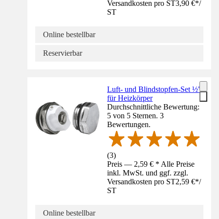
Versandkosten pro ST
3,90 €
*
/
ST
Online bestellbar
Reservierbar
Luft- und Blindstopfen-Set ½"
für Heizkörper
Durchschnittliche Bewertung:
5 von 5 Sternen. 3
Bewertungen.
(
3
)
Preis — 2,59 € * Alle Preise
inkl. MwSt. und ggf. zzgl.
Versandkosten pro ST
2,59 €
*
/
ST
Online bestellbar