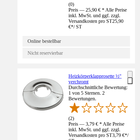
(
0
)
Preis — 25,90 € * Alle Preise
inkl. MwSt. und ggf. zzgl.
Versandkosten pro ST
25,90
€
*
/
ST
Online bestellbar
Nicht reservierbar
Heizkörperklapprosette ½"
verchromt
Durchschnittliche Bewertung:
1 von 5 Sternen. 2
Bewertungen.
(
2
)
Preis — 3,79 € * Alle Preise
inkl. MwSt. und ggf. zzgl.
Versandkosten pro ST
3,79 €
*
/