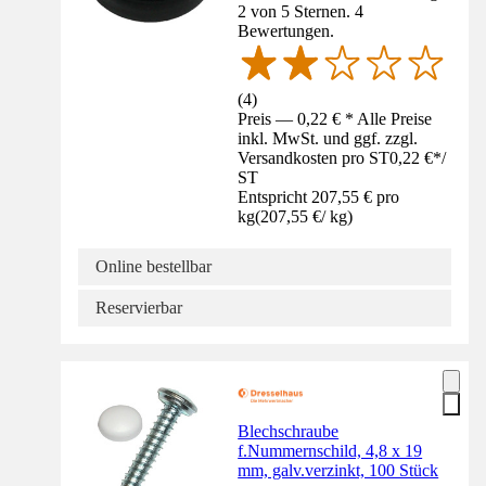
2 von 5 Sternen. 4
Bewertungen.
(
4
)
Preis — 0,22 € * Alle Preise
inkl. MwSt. und ggf. zzgl.
Versandkosten pro ST
0,22 €
*
/
ST
Entspricht 207,55 € pro
kg
(
207,55 €
/
kg
)
Online bestellbar
Reservierbar
Blechschraube
f.Nummernschild, 4,8 x 19
mm, galv.verzinkt, 100 Stück