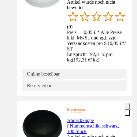
Artikel wurde noch nicht
bewertet.
(
0
)
Preis — 0,05 € * Alle Preise
inkl. MwSt. und ggf. zzgl.
Versandkosten pro ST
0,05 €
*
/
ST
Entspricht 192,31 € pro
kg
(
192,31 €
/
kg
)
Online bestellbar
Reservierbar
Abdeckkappe
f.Nummernschild schwarz,
100 Stück
Artikel wurde noch nicht