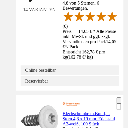
4.8 von 5 Sternen. 6
Bewertungen.
14 VARIANTEN
(
6
)
Preis — 14,65 € * Alle Preise
inkl. MwSt. und ggf. zzgl.
Versandkosten pro Pack
14,65
€
*
/
Pack
Entspricht 162,78 € pro
kg
(
162,78 €
/
kg
)
Online bestellbar
Reservierbar
Blechschraube m.Bund, I-
Stern 4,8 x 19 mm, Edelstahl
A2-weiß, 100 Stück