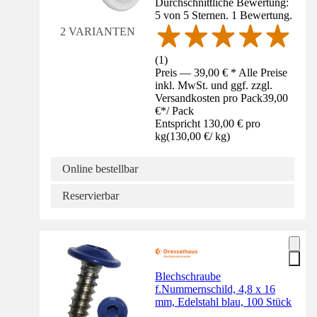
Durchschnittliche Bewertung:
5 von 5 Sternen. 1 Bewertung.
2 VARIANTEN
(
1
)
Preis — 39,00 € * Alle Preise
inkl. MwSt. und ggf. zzgl.
Versandkosten pro Pack
39,00
€
*
/
Pack
Entspricht 130,00 € pro
kg
(
130,00 €
/
kg
)
Online bestellbar
Reservierbar
Blechschraube
f.Nummernschild, 4,8 x 16
mm, Edelstahl blau, 100 Stück