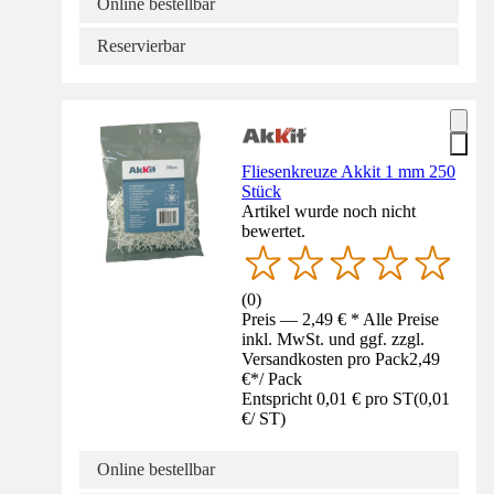
Online bestellbar
Reservierbar
Fliesenkreuze Akkit 1 mm 250
Stück
Artikel wurde noch nicht
bewertet.
(
0
)
Preis — 2,49 € * Alle Preise
inkl. MwSt. und ggf. zzgl.
Versandkosten pro Pack
2,49
€
*
/
Pack
Entspricht 0,01 € pro ST
(
0,01
€
/
ST
)
Online bestellbar