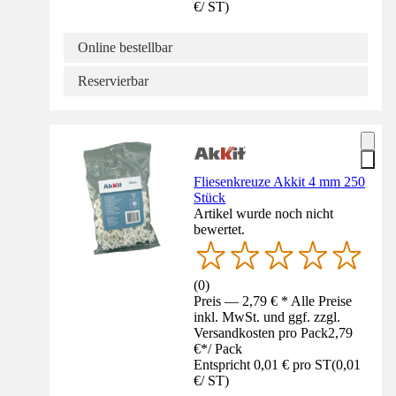
€
/
ST
)
Online bestellbar
Reservierbar
Fliesenkreuze Akkit 4 mm 250
Stück
Artikel wurde noch nicht
bewertet.
(
0
)
Preis — 2,79 € * Alle Preise
inkl. MwSt. und ggf. zzgl.
Versandkosten pro Pack
2,79
€
*
/
Pack
Entspricht 0,01 € pro ST
(
0,01
€
/
ST
)