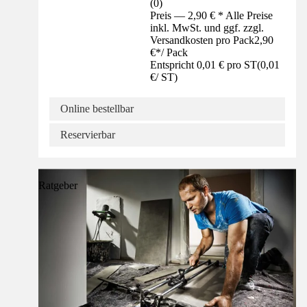
(
0
)
Preis — 2,90 € * Alle Preise
inkl. MwSt. und ggf. zzgl.
Versandkosten pro Pack
2,90
€
*
/
Pack
Entspricht 0,01 € pro ST
(
0,01
€
/
ST
)
Online bestellbar
Reservierbar
Ratgeber