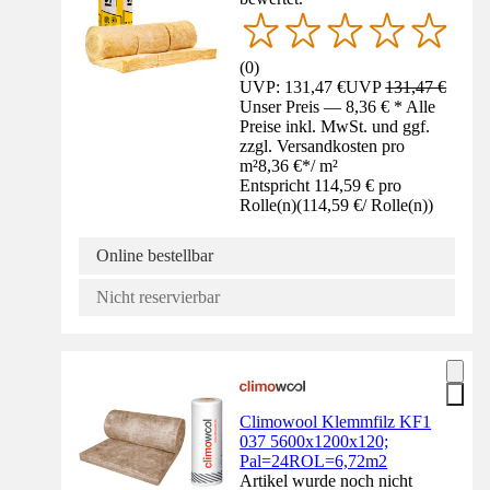
(
0
)
UVP: 131,47 €
UVP
131,47 €
Unser Preis — 8,36 € * Alle
Preise inkl. MwSt. und ggf.
zzgl. Versandkosten pro
m²
8,36 €
*
/
m²
Entspricht 114,59 € pro
Rolle(n)
(
114,59 €
/
Rolle(n)
)
Online bestellbar
Nicht reservierbar
Climowool Klemmfilz KF1
037 5600x1200x120;
Pal=24ROL=6,72m2
Artikel wurde noch nicht