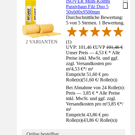
ISOVER Multi-Kombi
Passivhaus Filz Duo 5
50x600x9500mm
Durchschnittliche Bewertung:
5 von 5 Sternen. 1 Bewertung.
(
1
)
2 VARIANTEN
UVP: 101,46 €
UVP
101,46 €
Unser Preis — 4,53 € * Alle
Preise inkl. MwSt. und ggf.
zzgl. Versandkosten pro
m²
4,53 €
*
/
m²
Entspricht 51,60 € pro
Rolle(n)
(
51,60 €
/
Rolle(n)
)
Bei Abnahme von 24 Rolle(n):
Preis — 3,85 € * Alle Preise
inkl. MwSt. und ggf. zzgl.
Versandkosten pro m²
3,85 €
*
/
m²
Entspricht 43,86 € pro
Rolle(n)
(
43,86 €
/
Rolle(n)
)
Online bestellbar