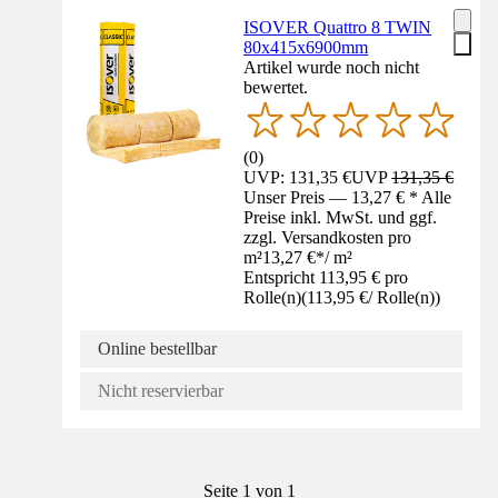
ISOVER Quattro 8 TWIN
80x415x6900mm
Artikel wurde noch nicht
bewertet.
(
0
)
UVP: 131,35 €
UVP
131,35 €
Unser Preis — 13,27 € * Alle
Preise inkl. MwSt. und ggf.
zzgl. Versandkosten pro
m²
13,27 €
*
/
m²
Entspricht 113,95 € pro
Rolle(n)
(
113,95 €
/
Rolle(n)
)
Online bestellbar
Nicht reservierbar
Seite 1 von 1