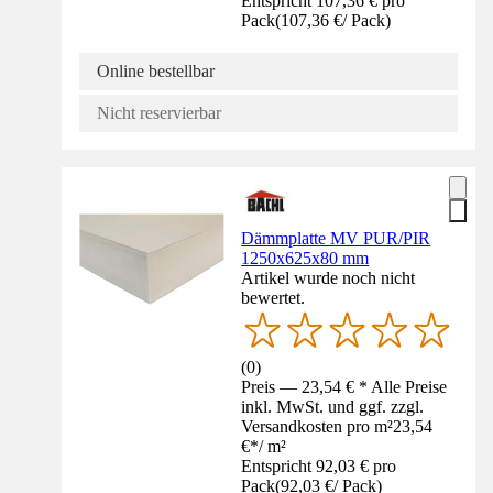
Entspricht 107,36 € pro
Pack
(
107,36 €
/
Pack
)
Online bestellbar
Nicht reservierbar
Dämmplatte MV PUR/PIR
1250x625x80 mm
Artikel wurde noch nicht
bewertet.
(
0
)
Preis — 23,54 € * Alle Preise
inkl. MwSt. und ggf. zzgl.
Versandkosten pro m²
23,54
€
*
/
m²
Entspricht 92,03 € pro
Pack
(
92,03 €
/
Pack
)