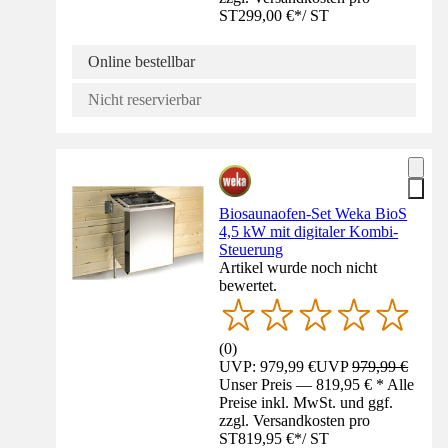
ST
299,00 €
*
/
ST
Online bestellbar
Nicht reservierbar
Biosaunaofen-Set Weka BioS
4,5 kW mit digitaler Kombi-
Steuerung
Artikel wurde noch nicht
bewertet.
(
0
)
UVP: 979,99 €
UVP
979,99 €
Unser Preis — 819,95 € * Alle
Preise inkl. MwSt. und ggf.
zzgl. Versandkosten pro
ST
819,95 €
*
/
ST