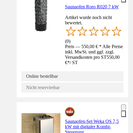
Saunaofen Roro R020 7 kW
Artikel wurde noch nicht
bewertet.
(
0
)
Preis — 550,00 € * Alle Preise
inkl. MwSt. und ggf. zzgl.
Versandkosten pro ST
550,00
€
*
/
ST
Online bestellbar
Nicht reservierbar
Saunaofen-Set Weka OS 7,5
kW mit digitaler Kombi-
Steuerung