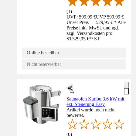
(
1
)
UVP: 599,99 €
UVP
599,99 €
Unser Preis — 529,95 € * Alle
Preise inkl. MwSt. und ggf.
zzgl. Versandkosten pro
ST
529,95 €
*
/
ST
Online bestellbar
Nicht reservierbar
Saunaofen Karibu 3,6 kW mit
ext. Steuerung Easy
Artikel wurde noch nicht
bewertet.
(
0
)