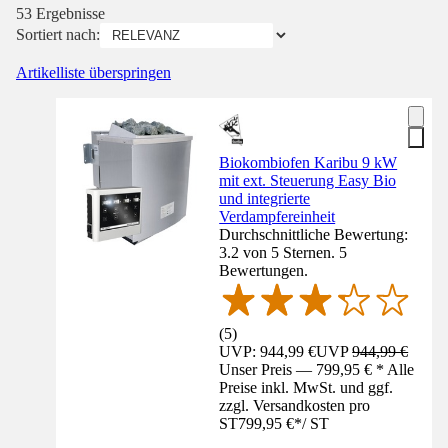
53 Ergebnisse
Sortiert nach:
Artikelliste überspringen
Biokombiofen Karibu 9 kW
mit ext. Steuerung Easy Bio
und integrierte
Verdampfereinheit
Durchschnittliche Bewertung:
3.2 von 5 Sternen. 5
Bewertungen.
(
5
)
UVP: 944,99 €
UVP
944,99 €
Unser Preis — 799,95 € * Alle
Preise inkl. MwSt. und ggf.
zzgl. Versandkosten pro
ST
799,95 €
*
/
ST