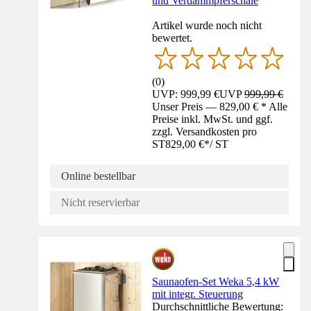
und Verdammpferschale
Artikel wurde noch nicht
bewertet.
(
0
)
UVP: 999,99 €
UVP
999,99 €
Unser Preis — 829,00 € * Alle
Preise inkl. MwSt. und ggf.
zzgl. Versandkosten pro
ST
829,00 €
*
/
ST
Online bestellbar
Nicht reservierbar
Saunaofen-Set Weka 5,4 kW
mit integr. Steuerung
Durchschnittliche Bewertung: