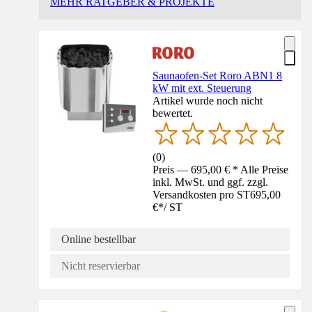
MEHR RATGEBER & PROJEKTE
Saunaofen-Set Roro ABN1 8
kW mit ext. Steuerung
Artikel wurde noch nicht
bewertet.
(
0
)
Preis — 695,00 € * Alle Preise
inkl. MwSt. und ggf. zzgl.
Versandkosten pro ST
695,00
€
*
/
ST
Online bestellbar
Nicht reservierbar