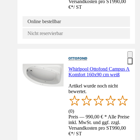
Versandkosten pro ST
990,00
€
*
/
ST
Online bestellbar
Nicht reservierbar
Whirlpool Ottofond Campus A
Komfort 160x90 cm weiß
Artikel wurde noch nicht
bewertet.
(
0
)
Preis — 990,00 € * Alle Preise
inkl. MwSt. und ggf. zzgl.
Versandkosten pro ST
990,00
€
*
/
ST