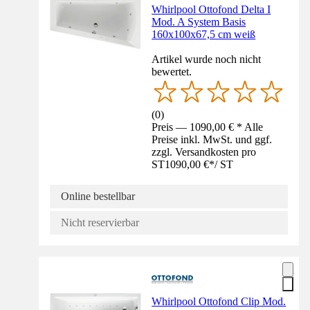
Whirlpool Ottofond Delta I
Mod. A System Basis
160x100x67,5 cm weiß
Artikel wurde noch nicht
bewertet.
(
0
)
Preis — 1090,00 € * Alle
Preise inkl. MwSt. und ggf.
zzgl. Versandkosten pro
ST
1090,00 €
*
/
ST
Online bestellbar
Nicht reservierbar
Whirlpool Ottofond Clip Mod.