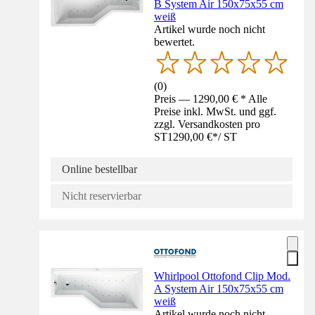
B System Air 150x75x55 cm
weiß
Artikel wurde noch nicht
bewertet.
(
0
)
Preis — 1290,00 € * Alle
Preise inkl. MwSt. und ggf.
zzgl. Versandkosten pro
ST
1290,00 €
*
/
ST
Online bestellbar
Nicht reservierbar
Whirlpool Ottofond Clip Mod.
A System Air 150x75x55 cm
weiß
Artikel wurde noch nicht