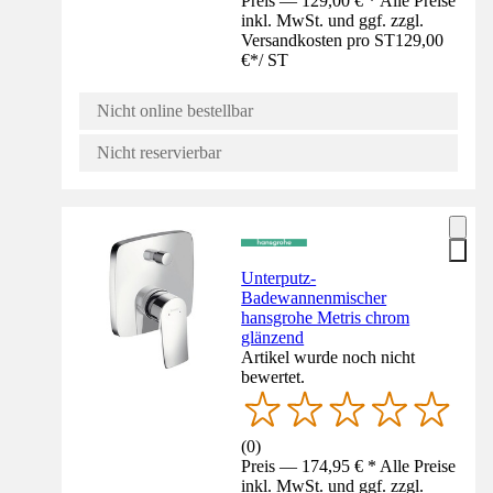
Preis — 129,00 € * Alle Preise
inkl. MwSt. und ggf. zzgl.
Versandkosten pro ST
129,00
€
*
/
ST
Nicht online bestellbar
Nicht reservierbar
Unterputz-
Badewannenmischer
hansgrohe Metris chrom
glänzend
Artikel wurde noch nicht
bewertet.
(
0
)
Preis — 174,95 € * Alle Preise
inkl. MwSt. und ggf. zzgl.