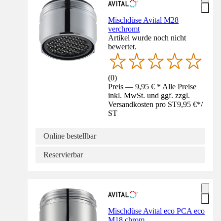
Mischdüse Avital M28
verchromt
Artikel wurde noch nicht
bewertet.
(
0
)
Preis — 9,95 € * Alle Preise
inkl. MwSt. und ggf. zzgl.
Versandkosten pro ST
9,95 €
*
/
ST
Online bestellbar
Reservierbar
Mischdüse Avital eco PCA eco
M18 chrom