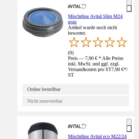
Mischdüse Avital Slim M24
grau
Artikel wurde noch nicht
bewertet.
(
0
)
Preis — 7,90 € * Alle Preise
inkl. MwSt. und ggf. zzgl.
Versandkosten pro ST
7,90 €
*
/
ST
Online bestellbar
Nicht reservierbar
Mischdüse Avital eco M22/24