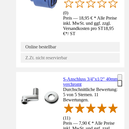
(
0
)
Preis — 18,95 € * Alle Preise
inkl. MwSt. und ggf. zzgl.
Versandkosten pro ST
18,95
€
*
/
ST
Online bestellbar
Z.Zt. nicht reservierbar
S-Anschluss 3/4"x1/2" 40mm
verchromt
Durchschnittliche Bewertung:
5 von 5 Sternen. 11
Bewertungen.
(
11
)
Preis — 7,90 € * Alle Preise
inkl. MwSt. und ggf. zzgl.