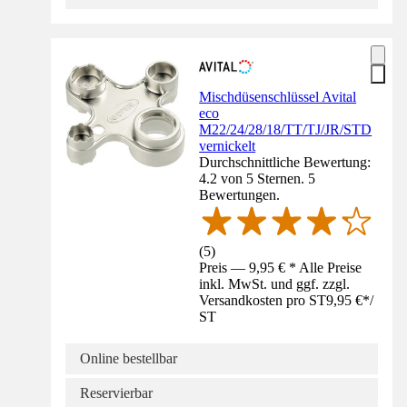
Mischdüsenschlüssel Avital
eco
M22/24/28/18/TT/TJ/JR/STD
vernickelt
Durchschnittliche Bewertung:
4.2 von 5 Sternen. 5
Bewertungen.
(
5
)
Preis — 9,95 € * Alle Preise
inkl. MwSt. und ggf. zzgl.
Versandkosten pro ST
9,95 €
*
/
ST
Online bestellbar
Reservierbar