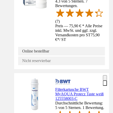
4.3 von 5 Sternen. 7
Bewertungen.
(
7
)
Preis — 75,90 € * Alle Preise
inkl. MwSt. und ggf. zzgl.
Versandkosten pro ST
75,90
€
*
/
ST
Online bestellbar
Nicht reservierbar
Filterkartusche BWT
MyAQUA Protecz Taste weiß
125558003-C
Durchschnittliche Bewertung:
5 von 5 Sternen. 1 Bewertung.