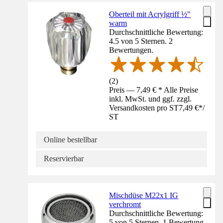
Oberteil mit Acrylgriff ½"
warm
Durchschnittliche Bewertung:
4.5 von 5 Sternen. 2
Bewertungen.
(
2
)
Preis — 7,49 € * Alle Preise
inkl. MwSt. und ggf. zzgl.
Versandkosten pro ST
7,49 €
*
/
ST
Online bestellbar
Reservierbar
Mischdüse M22x1 IG
verchromt
Durchschnittliche Bewertung:
5 von 5 Sternen. 1 Bewertung.